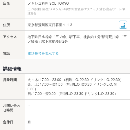
店名
メキシコ料理 SOL TOKYO
三ノ輪/東日暮里/メキシカン料理/肉/居酒屋/エスニック/貸切/宴会/デート/歓
送迎会
住所
東京都荒川区東日暮里１-1-3
アクセス
地下鉄日比谷線「三ノ輪」駅下車、徒歩約１分/都電荒川線 「三
ノ輪橋」駅下車徒歩約2分
電話
電話番号を表示する
詳細情報
営業時間
火～木: 17:00～23:00 （料理L.O. 22:30 ドリンクL.O. 22:30）
金、土: 17:00～翌1:00 （料理L.O. 翌0:30 ドリンクL.O. 翌
0:30）
日: 17:00～翌0:00 （料理L.O. 23:30 ドリンクL.O. 23:30）
お問い合わ
－
せ時間
定休日
月