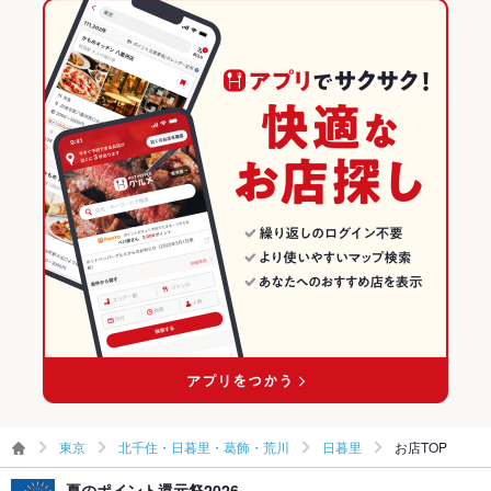
ー
東京 × メキシコ・中南米料理
東京のメキシコ・中南米料理ランキング
その他設備
テレビ/電源利用可能/外国語対応(日本語、英語、スペイン語)
北千住・日暮里・葛飾・荒川のグルメランキング
その他
北千住・日暮里・葛飾・荒川の各国料理ランキング
飲み放題
あり ：飲み放題付きのコースあり
日暮里のグルメランキング
食べ放題
なし
お酒
カクテル充実
お子様連れ
お子様連れOK
ウェディン
－
グパーティ
ー二次会
お祝い・サ
可
プライズ対
応
東京
北千住・日暮里・葛飾・荒川
日暮里
お店TOP
備考
－
夏のポイント還元祭2026