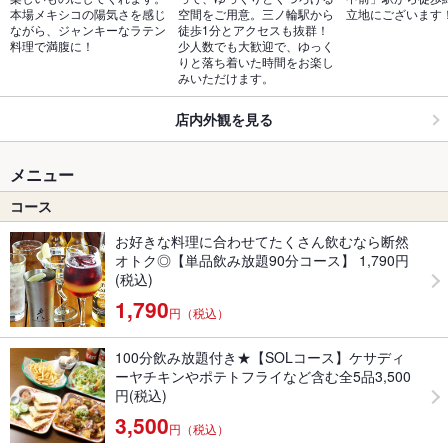
本場メキシコの陽気さを感じ
空間をご用意。三ノ輪駅から
立地にございます
ながら、ジャンキーなラテン
徒歩1分とアクセスも抜群！
料理で満腹に！
少人数でも大歓迎で、ゆっく
りと落ち着いた時間をお楽し
みいただけます。
店内外観を見る
メニュー
コース
お好きな料理に合わせてたくさん飲むなら断然
オトク◎【単品飲み放題90分コース】 1,790円
(税込)
1,790
円（税込）
100分飲み放題付き★【SOLコース】ケサディ
ーヤチキンやポテトフライなど含む全5品3,500
円(税込)
3,500
円（税込）