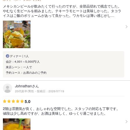
メキシカンビールが飲みたくて行ったのですが、全部品切れで残念でした。
やむなく生ビールを頼みました。テキーラモヒートは美味しかった。タコラ
イスはご飯のボリュームがあって良かった。ワカモレは薄い感じがし…
ディナー | 1人
会計：4,001～5,000円/人
来店シーン：一人で
予約コース：お席のみのご予約
Johnathanさん
20代前半/男性・投稿日：2026/07/19
5.0
2階は雰囲気が良く、おしゃれな空間でした。スタッフの対応も丁寧です。
値段は少し高めですが、お酒は美味しく、ゆっくり過ごせました。