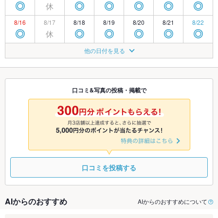
休
◎
◎
◎
◎
◎
◎
8/16
8/17
8/18
8/19
8/20
8/21
8/22
休
◎
◎
◎
◎
◎
◎
8/23
8/24
8/25
8/26
8/27
8/28
8/29
他の日付を見る
休
◎
◎
◎
◎
◎
◎
8/30
8/31
9/1
9/2
9/3
9/4
9/5
休
◎
◎
◎
◎
◎
◎
口コミ&写真の投稿・掲載で
9/6
9/7
9/8
9/9
9/10
9/11
9/12
休
◎
◎
◎
◎
◎
◎
口コミを投稿する
AIからのおすすめ
AIからのおすすめについて