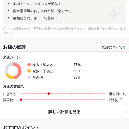
本場メキシコのタコスが絶品！
南米家屋風のおしゃれ空間で楽しめる
種類豊富なテキーラで乾杯！
※AIによる要約のため、不正確な情報が含まれる場合があります。掲載情報全文と併せてご確認
ください。
お店の総評
総評について
来店シーン
友人・知人と
47％
家族・子供と
20％
その他
33％
お店の雰囲気
にぎやか
落ち着いた
普段使い
特別な日
詳しい評価を見る
おすすめポイント