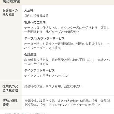
感染症対策
お客様への
入店時
取り組み
店内に消毒液設置
客席へのご案内
テーブル毎に仕切りあり、カウンター席に仕切りあり、席毎に
一定間隔あり、他グループとの相席禁止
テーブル/カウンターサービス
オーダー時にお客様と一定間隔保持、料理の大皿提供なし、モ
バイルオーダーによる注文
会計処理
非接触型決済あり、現金等受け渡し時の手渡しなし、会計スペ
ースに仕切りあり
テイクアウトサービス
テイクアウト用待ちスペースあり
従業員の安
勤務時の検温、マスク着用、頻繁な手洗い
全衛生管理
店舗の衛生
換気設備の設置と換気、多数の人が触れる箇所の消毒、備品/卓
管理
上設置物の消毒、トイレのハンドドライヤーの使用中止