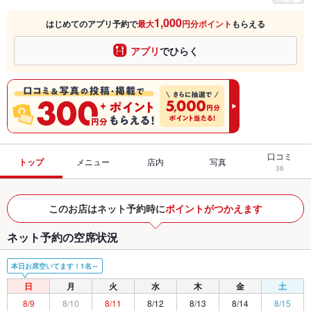
1,000
はじめてのアプリ予約で
最大
円分ポイント
もらえる
アプリ
でひらく
口コミ
トップ
メニュー
店内
写真
36
このお店はネット予約時に
ポイントがつかえます
ネット予約の空席状況
本日お席空いてます！1名～
日
月
火
水
木
金
土
8/9
8/10
8/11
8/12
8/13
8/14
8/15