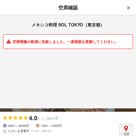
はじめてのアプリ予約で最大
1,000円分ポイントもらえる
空席確認
ダウンロード
アプリで開く
メキシコ料理 SOL TOKYO
（東京都）
一覧
マイメニュー
空席情報の取得に失敗しました。一度画面を更新してください。
各国料理 | 日暮里 | 東京都
メキシコ料理 SOL TOKYO
本格メキシカンとコロンビア料理が楽しめる
4.0
36
口コミ
件
2001～3000円
1001～1500円
ただいま営業中
17:00～翌0:00