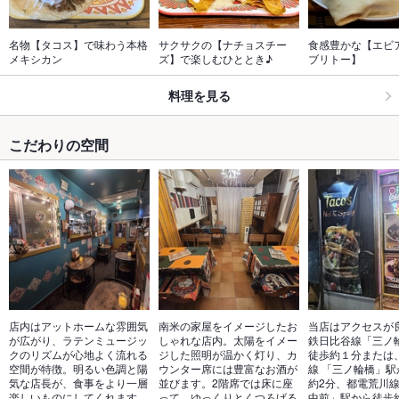
名物【タコス】で味わう本格
サクサクの【ナチョスチー
食感豊かな【エビ
メキシカン
ズ】で楽しむひととき♪
ブリトー】
料理を見る
こだわりの空間
店内はアットホームな雰囲気
南米の家屋をイメージしたお
当店はアクセスが
が広がり、ラテンミュージッ
しゃれな店内。太陽をイメー
鉄日比谷線「三ノ
クのリズムが心地よく流れる
ジした照明が温かく灯り、カ
徒歩約１分または
空間が特徴。明るい色調と陽
ウンター席には豊富なお酒が
線 「三ノ輪橋」駅
気な店長が、食事をより一層
並びます。2階席では床に座
約2分、都電荒川線
楽しいものにしてくれます。
って、ゆっくりとくつろげる
中前」駅から徒歩