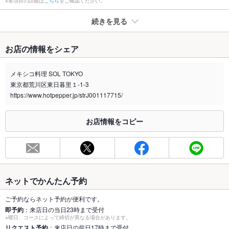
※各項目の詳細は
こちら
をご確認ください。
続きを見る
たばこ
お店の情報をシェア
禁煙・喫煙
全席禁煙
メキシコ料理 SOL TOKYO
喫煙専用室
なし
東京都荒川区東日暮里１-1-3
https://www.hotpepper.jp/strJ001117715/
※2020年4月1日～受動喫煙対策に関する法律が施行されています。正しい情報はお店へお問い
合わせください。
お店情報をコピー
お席
総席数
24席
最大宴会収
24人
容人数
ネットでかんたん予約
個室
なし
ご予約ならネット予約が便利です。
即予約
：来店日の当日23時まで受付
座敷
なし
※曜日、コースによって締切が異なる場合があります。
リクエスト予約
：来店日の前日17時まで受付