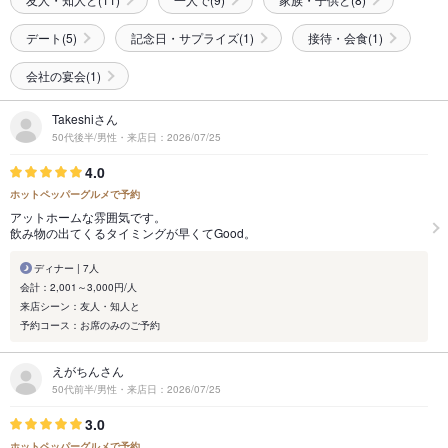
デート(5)
記念日・サプライズ(1)
接待・会食(1)
会社の宴会(1)
Takeshiさん
50代後半/男性・来店日：2026/07/25
4.0
ホットペッパーグルメで予約
アットホームな雰囲気です。
飲み物の出てくるタイミングが早くてGood。
ディナー | 7人
会計：2,001～3,000円/人
来店シーン：友人・知人と
予約コース：お席のみのご予約
えがちんさん
50代前半/男性・来店日：2026/07/25
3.0
ホットペッパーグルメで予約