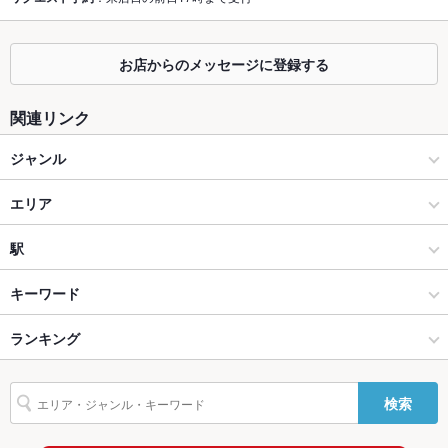
掘りごたつ
なし
カウンター
なし
お店からのメッセージに登録する
ソファー
あり
関連リンク
テラス席
なし
ジャンル
貸切
貸切可 ：貸切可能人数下限（着席) 10人
各国料理
エリア
設備
Wi-Fi
あり
メキシコ・中南米料理
日暮里
駅
バリアフリ
なし
北千住・日暮里・葛飾・荒川 × 各国料理
日暮里 × 各国料理
荒川一中前駅
キーワード
ー
北千住・日暮里・葛飾・荒川 × メキシコ・中南米料理
日暮里 × メキシコ・中南米料理
三ノ輪駅
ランキング
エビ料理
フライドポテト
チョリソー
ステーキ
パスタ
パクチー
駐車場
なし ：近隣にコインパーキング有り
クレープ
デザート
TV・プロジ
あり
三ノ輪駅 × 各国料理
東京
三ノ輪橋駅
東京のグルメランキング
ェクタ
検索
三ノ輪駅 × メキシコ・中南米料理
東京 × 各国料理
東京の各国料理ランキング
英語メニュ
あり