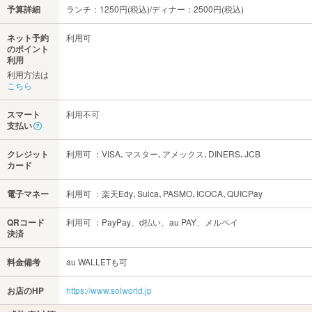
予算詳細
ランチ：1250円(税込)/ディナー：2500円(税込)
ネット予約
利用可
のポイント
利用
利用方法は
こちら
スマート
利用不可
支払い
クレジット
利用可 ：VISA､マスター､アメックス､DINERS､JCB
カード
電子マネー
利用可 ：楽天Edy､Suica､PASMO､ICOCA､QUICPay
QRコード
利用可 ：PayPay、d払い、au PAY、メルペイ
決済
料金備考
au WALLETも可
お店のHP
https://www.solworld.jp