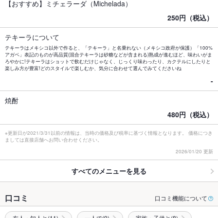
【おすすめ】ミチェラーダ（Michelada）
250円（税込）
テキーラについて
テキーラはメキシコ以外で作ると、「テキーラ」と名乗れない（メキシコ政府が保護）「100%
アガベ」表記のものが高品質(混合テキーラは砂糖などが含まれる)熟成が進むほど、味わいがま
ろやかに!テキーラはショットで飲むだけじゃなく、じっくり味わったり、カクテルにしたりと
楽しみ方が豊富!どのスタイルで楽しむか、気分に合わせて選んでみてくださいね
-
焼酎
480円（税込）
※更新日が2021/3/31以前の情報は、当時の価格及び税率に基づく情報となります。 価格につき
ましては直接店舗へお問い合わせください。
2026/01/20 更新
すべてのメニューを見る
口コミ
口コミ機能について
友人・知人と(11)
一人で(9)
家族・子供と(8)