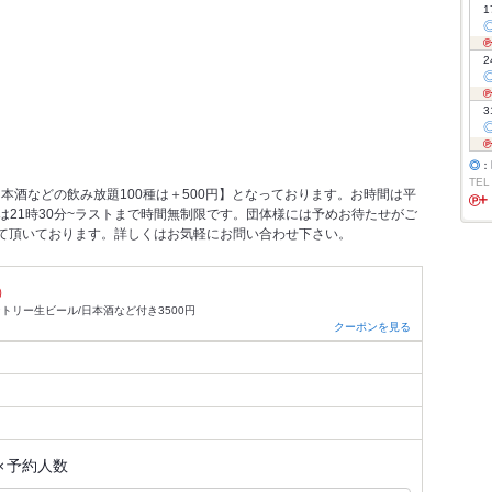
1
2
3
◎
：
TEL
本酒などの飲み放題100種は＋500円】となっております。お時間は平
前は21時30分~ラストまで時間無制限です。団体様には予めお待たせがご
て頂いております。詳しくはお気軽にお問い合わせ下さい。
）
ントリー生ビール/日本酒など付き3500円
クーポンを見る
×
予約人数