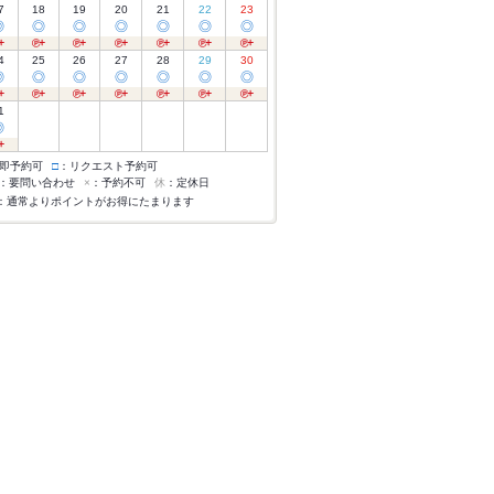
7
18
19
20
21
22
23
◎
◎
◎
◎
◎
◎
◎
4
25
26
27
28
29
30
◎
◎
◎
◎
◎
◎
◎
1
◎
即予約可
□
：リクエスト予約可
：要問い合わせ
×
：予約不可
休
：定休日
：通常よりポイントがお得にたまります