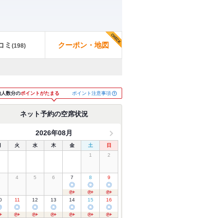
コミ
クーポン・地図
(
198
)
ポイント注意事項
約人数分の
ポイントがたまる
ネット予約の空席状況
2026年08月
月
火
水
木
金
土
日
1
2
3
4
5
6
7
8
9
◎
◎
◎
0
11
12
13
14
15
16
◎
◎
◎
◎
◎
◎
◎