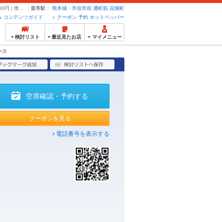
【全80種食べ飲み放題！平日時間無制限】お料理30種食べ&ドリンク50種飲み放題⇒3000円 | 僚華 - クーポン・予約のホットペッパーグルメ
最寄駅：
熊本城・市役所前
通町筋
花畑町
コンテンツガイド
クーポン 予約 ホットペッパー
検討リスト
最近見たお店
マイメニュー
ース
空席確認・予約する
クーポンを見る
電話番号を表示する