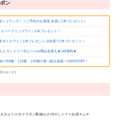
ポン
酎ジョウンデ！⇒ご予約のお客様 全員に1本プレゼント♪
】スパークリングワイン1本プレゼント！
産ボトルワイン1本プレゼント♪8名様で2本プレゼント！
んとサントリー生ビールor樽詰金麦を★1杯無料★
で80種・110種・140種の食べ飲み放題⇒1000円OFF！
性があります。
たききゅうり/オクラポン酢/板わさ/冷やしトマト/白菜キムチ