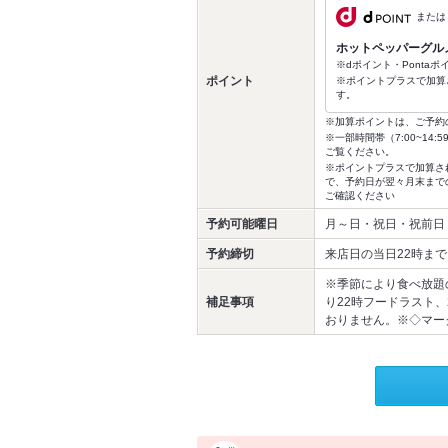
または
ホットペッパーグル
※dポイント・Ponta
ポイント
※ポイントプラスで加算
す。
※加算ポイントは、ご予約
※一部時間帯（7:00~1
ご覧ください。
※ポイントプラスで加算さ
で、予約日が翌々月末まで
ご確認ください
予約可能曜日
月～日・祝日・祝前日
予約締切
来店日の当日22時まで
※季節により食べ放題
補足事項
り22時フードラスト、
おりません。※◇マー