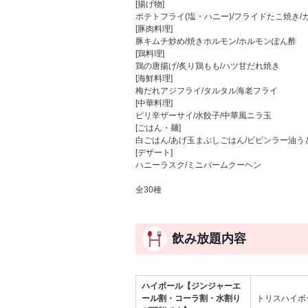
[揚げ物]
ポテトフライ(塩・ハニー)/フライドたこ焼き
[豚肉料理]
豚キムチ炒め/焼きホルモン/ホルモンぽん酢
[鶏料理]
鶏の唐揚げ/炙り鶏もも/ハツ甘だれ焼き
[海鮮料理]
梅だれアジフライ/タルタル海老フライ
[中華料理]
ピリ辛ザーサイ/水餃子/中華風ニラ玉
[ごはん・麺]
白ごはん/あげ玉まぶしごはん/ビビンラー油う
[デザート]
ハニーラスク/ミニバームクーヘン
全30種
飲み放題内容
ハイボール【ジンジャーエ
ール割・コーラ割・水割り
トリスハイボ