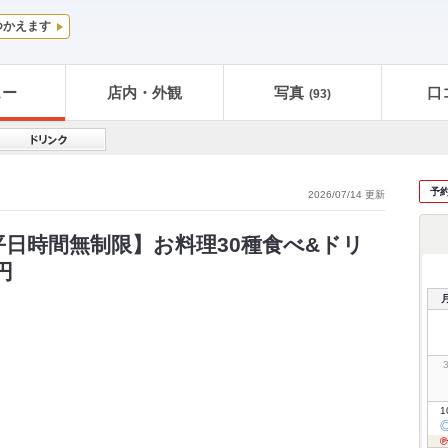
つかえます
ュー
店内・外観
写真
口
(93)
予
2026/07/14 更新
平日時間無制限】お料理30種食べ&ドリ
円
1