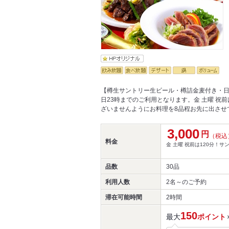
【樽生サントリー生ビール・樽詰金麦付き・日
日23時までのご利用となります。金 土曜 祝
ざいませんようにお料理を8品程お先に出させ
3,000
円
（税込
料金
金 土曜 祝前は120分！サ
品数
30品
利用人数
2名～
のご予約
滞在可能時間
2時間
150
最大
ポイント