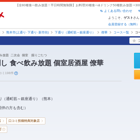
よくある問い合わせ
ようこそ、
さん
ゲスト
会員登録する（無料）
本
熊本市(上通り･下通り･新市街)
下通り（通町筋～銀座通り）
僚華
コース一覧
コ
飲み放題 二次会 個室 掘りごたつ
し 食べ飲み放題 個室居酒屋 僚華
コミ198件
り（通町筋～銀座通り）
（
熊本
）
同伴の方も含む）
店
口コミ投稿特典対象店
可