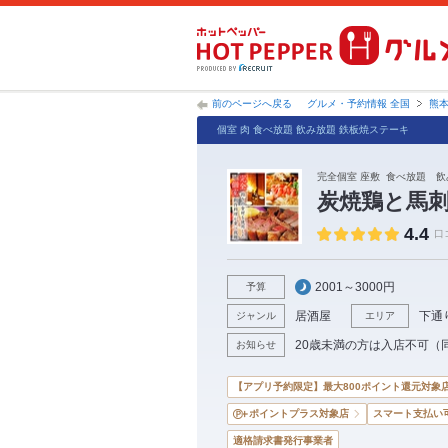
前のページへ戻る
グルメ・予約情報 全国
熊
個室 肉 食べ放題 飲み放題 鉄板焼ステーキ
完全個室 座敷 食べ放題 
炭焼鶏と馬刺
4.4
口
2001～3000円
予算
居酒屋
下通
ジャンル
エリア
20歳未満の方は入店不可（
お知らせ
【アプリ予約限定】最大800ポイント還元対象
ポイントプラス対象店
スマート支払い
適格請求書発行事業者