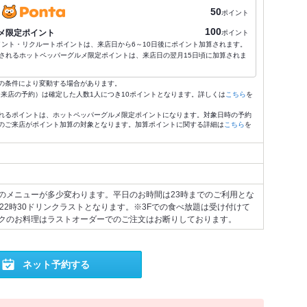
50
ポイント
100
メ限定ポイント
ポイント
ポイント・リクルートポイントは、来店日から6～10日後にポイント加算されます。
されるホットペッパーグルメ限定ポイントは、来店日の翌月15日頃に加算されま
の条件により変動する場合があります。
4:59来店の予約）は確定した人数1人につき10ポイントとなります。詳しくは
こちら
を
れるポイントは、ホットペッパーグルメ限定ポイントになります。対象日時の予約
のご来店がポイント加算の対象となります。加算ポイントに関する詳細は
こちら
を
のメニューが多少変わります。平日のお時間は23時までのご利用とな
22時30ドリンクラストとなります。※3Fでの食べ放題は受け付けて
クのお料理はラストオーダーでのご注文はお断りしております。
ネット予約する