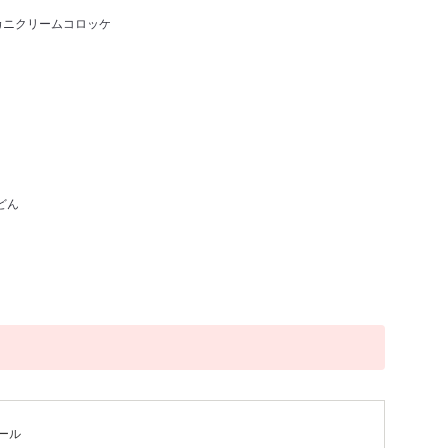
/カニクリームコロッケ
どん
ール