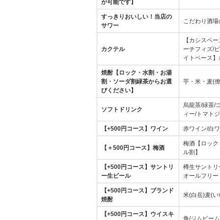
が可能です】
すっきりおいしい！当店の
こだわり酒場
サワー
【カシスベー
カクテル
ーチフィズ/
イトベース】
焼酎【ロック・水割・お湯
割・ソーダ割緑茶からお選
芋・米・麦(
びください】
烏龍茶/緑茶/
ソフトドリンク
ィー/トマト
【+500円コース】ワイン
赤ワイン/白ワ
梅酒【ロック
【＋500円コース】梅酒
ル割】
【+500円コース】サントリ
樽生サントリ
ー生ビール
オールフリー
【+500円コース】ブランド
米(白岳)麦(
焼酎
【+500円コース】ウイスキ
角/ジムビーム