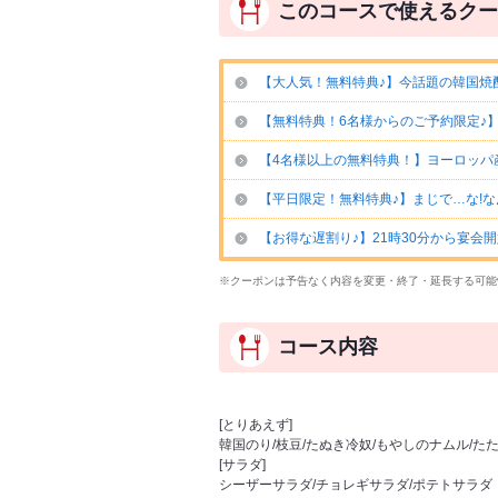
このコースで使えるクー
【大人気！無料特典♪】今話題の韓国焼
【無料特典！6名様からのご予約限定♪
【4名様以上の無料特典！】ヨーロッパ
【平日限定！無料特典♪】まじで…な!な
【お得な遅割り♪】21時30分から宴会開始
※クーポンは予告なく内容を変更・終了・延長する可能
コース内容
[とりあえず]
韓国のり/枝豆/たぬき冷奴/もやしのナムル/た
[サラダ]
シーザーサラダ/チョレギサラダ/ポテトサラダ