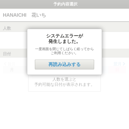
予約内容選択
HANAICHI 花いち
人数
システムエラーが
発生しました。
一度画面を閉じてしばらく経ってから
ご利用ください。
日付
前月
翌月
再読み込みする
月
火
水
木
金
土
日
人数を選ぶと
予約可能な日付が表示されます。