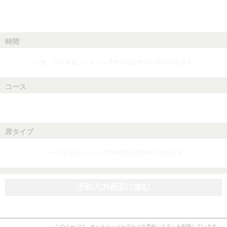
時間
人数、日付を選ぶとネット予約可能な時間が表示されます
コース
人数、日付、時間を選ぶとネット予約可能なコースが表示されます
席タイプ
コースを選ぶとネット予約可能な席が表示されます
予約入力画面に進む
このページは、ホットペッパーグルメの予約システムを利用しています。