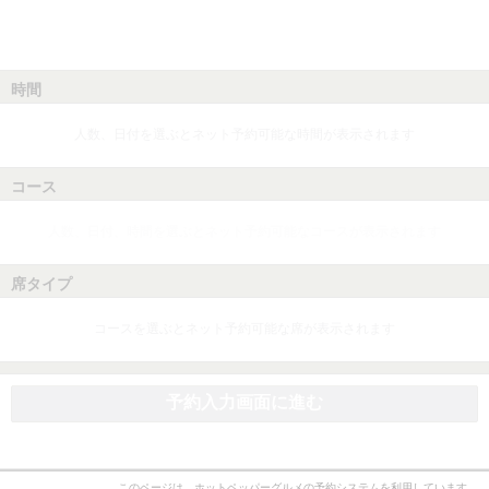
時間
人数、日付を選ぶとネット予約可能な時間が表示されます
コース
人数、日付、時間を選ぶとネット予約可能なコースが表示されます
席タイプ
コースを選ぶとネット予約可能な席が表示されます
予約入力画面に進む
このページは、ホットペッパーグルメの予約システムを利用しています。