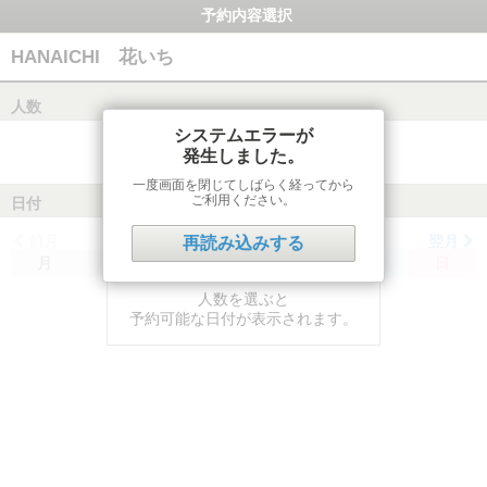
予約内容選択
HANAICHI 花いち
人数
システムエラーが
発生しました。
一度画面を閉じてしばらく経ってから
ご利用ください。
日付
前月
翌月
再読み込みする
月
火
水
木
金
土
日
人数を選ぶと
予約可能な日付が表示されます。