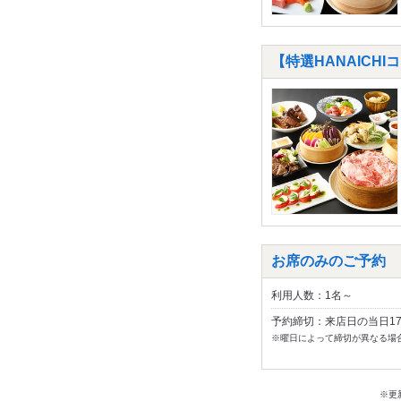
【特選HANAICHI
お席のみのご予約
利用人数：1名～
予約締切：来店日の当日1
※曜日によって締切が異なる場
※更