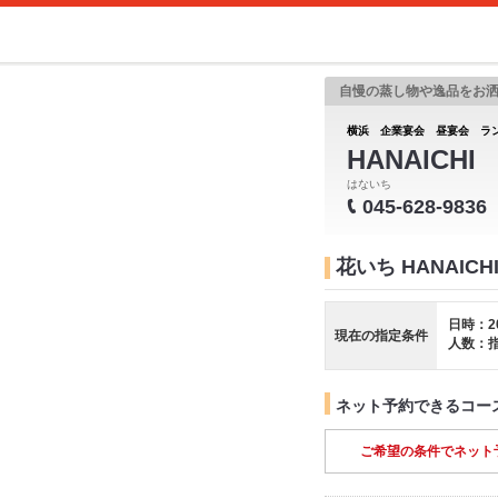
自慢の蒸し物や逸品をお洒
横浜 企業宴会 昼宴会 ラ
HANAICH
はないち
045-628-9836
花いち HANAIC
日時：2
現在の指定条件
人数：
ネット予約できるコー
ご希望の条件でネット