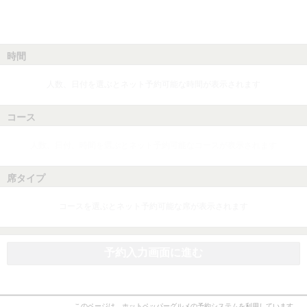
時間
人数、日付を選ぶとネット予約可能な時間が表示されます
コース
人数、日付、時間を選ぶとネット予約可能なコースが表示されます
席タイプ
コースを選ぶとネット予約可能な席が表示されます
予約入力画面に進む
このページは、ホットペッパーグルメの予約システムを利用しています。