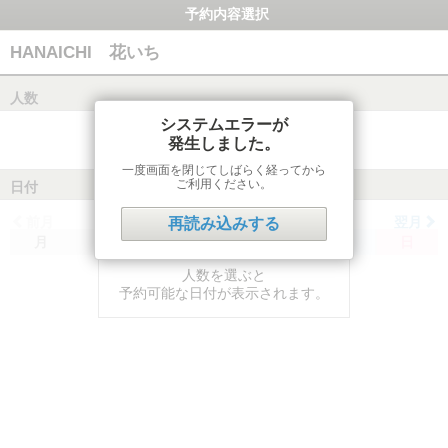
予約内容選択
HANAICHI 花いち
人数
システムエラーが
発生しました。
一度画面を閉じてしばらく経ってから
ご利用ください。
日付
前月
翌月
再読み込みする
月
火
水
木
金
土
日
人数を選ぶと
予約可能な日付が表示されます。