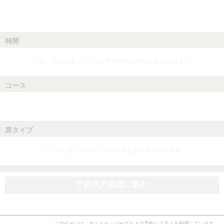
時間
人数、日付を選ぶとネット予約可能な時間が表示されます
コース
人数、日付、時間を選ぶとネット予約可能なコースが表示されます
席タイプ
コースを選ぶとネット予約可能な席が表示されます
予約入力画面に進む
このページは、ホットペッパーグルメの予約システムを利用しています。