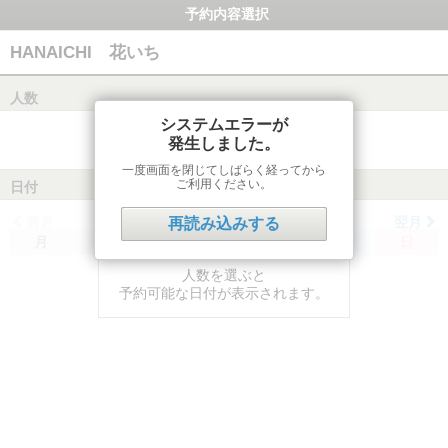
予約内容選択
HANAICHI 花いち
人数
システムエラーが
発生しました。
一度画面を閉じてしばらく経ってから
ご利用ください。
日付
前月
翌月
再読み込みする
月
火
水
木
金
土
日
人数を選ぶと
予約可能な日付が表示されます。