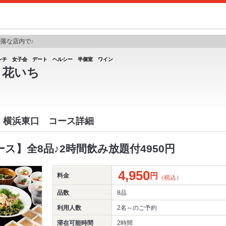
落な店内で♪
ンチ 女子会 デート ヘルシー 半個室 ワイン
I 花いち
HI 横浜東口 コース詳細
コース】全8品♪2時間飲み放題付4950円
4,950
円
料金
（税込）
品数
8品
利用人数
2名～
のご予約
滞在可能時間
2時間