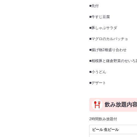
■先付
■牛すじ豆腐
■豚しゃぶサラダ
■マグロのカルパッチョ
■揚げ物2種盛り合わせ
■相模豚と鎌倉野菜のせいろ
■小うどん
■デザート
飲み放題内
2時間飲み放題付
ビール 生ビール