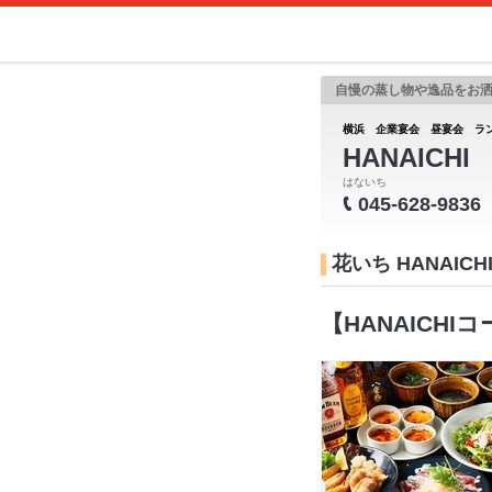
自慢の蒸し物や逸品をお洒
横浜 企業宴会 昼宴会 ラ
HANAICH
はないち
045-628-9836
花いち HANAIC
【HANAICHI