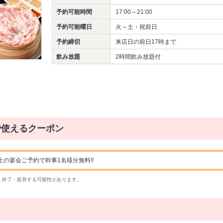
予約可能時間
17:00～21:00
予約可能曜日
火～土・祝前日
予約締切
来店日の前日17時まで
飲み放題
2時間飲み放題付
で使えるクーポン
上の宴会ご予約で幹事1名様分無料!!
・終了・延長する可能性があります。