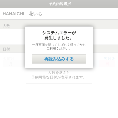
予約内容選択
HANAICHI 花いち
人数
システムエラーが
発生しました。
一度画面を閉じてしばらく経ってから
ご利用ください。
日付
前月
翌月
再読み込みする
月
火
水
木
金
土
日
人数を選ぶと
予約可能な日付が表示されます。