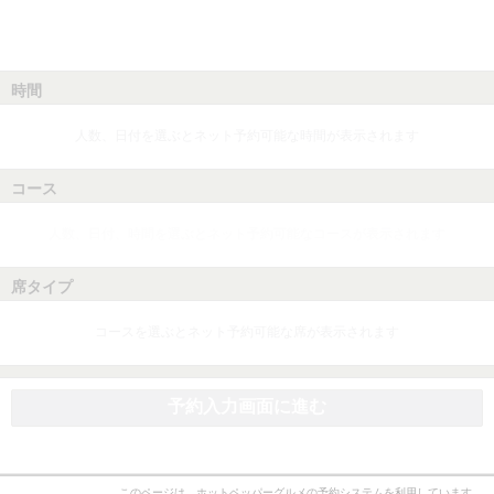
時間
人数、日付を選ぶとネット予約可能な時間が表示されます
コース
人数、日付、時間を選ぶとネット予約可能なコースが表示されます
席タイプ
コースを選ぶとネット予約可能な席が表示されます
予約入力画面に進む
このページは、ホットペッパーグルメの予約システムを利用しています。