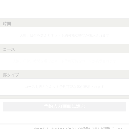
時間
人数、日付を選ぶとネット予約可能な時間が表示されます
コース
人数、日付、時間を選ぶとネット予約可能なコースが表示されます
席タイプ
コースを選ぶとネット予約可能な席が表示されます
予約入力画面に進む
このページは、ホットペッパーグルメの予約システムを利用しています。