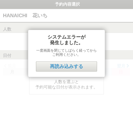
予約内容選択
HANAICHI 花いち
人数
システムエラーが
発生しました。
一度画面を閉じてしばらく経ってから
ご利用ください。
日付
前月
翌月
再読み込みする
月
火
水
木
金
土
日
人数を選ぶと
予約可能な日付が表示されます。