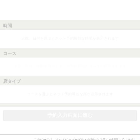
時間
人数、日付を選ぶとネット予約可能な時間が表示されます
コース
人数、日付、時間を選ぶとネット予約可能なコースが表示されます
席タイプ
コースを選ぶとネット予約可能な席が表示されます
予約入力画面に進む
このページは、ホットペッパーグルメの予約システムを利用しています。