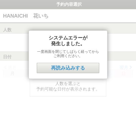
予約内容選択
HANAICHI 花いち
人数
システムエラーが
発生しました。
一度画面を閉じてしばらく経ってから
ご利用ください。
日付
前月
翌月
再読み込みする
月
火
水
木
金
土
日
人数を選ぶと
予約可能な日付が表示されます。