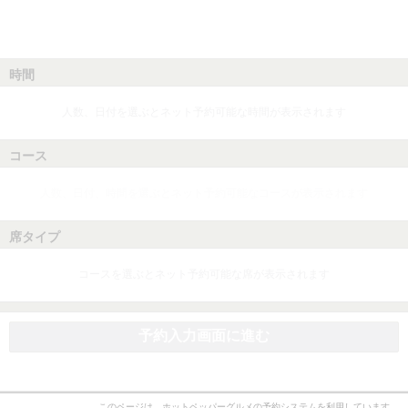
時間
人数、日付を選ぶとネット予約可能な時間が表示されます
コース
人数、日付、時間を選ぶとネット予約可能なコースが表示されます
席タイプ
コースを選ぶとネット予約可能な席が表示されます
予約入力画面に進む
このページは、ホットペッパーグルメの予約システムを利用しています。