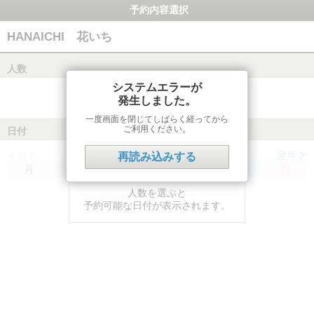
予約内容選択
HANAICHI 花いち
人数
システムエラーが
発生しました。
一度画面を閉じてしばらく経ってから
ご利用ください。
日付
前月
翌月
再読み込みする
月
火
水
木
金
土
日
人数を選ぶと
予約可能な日付が表示されます。