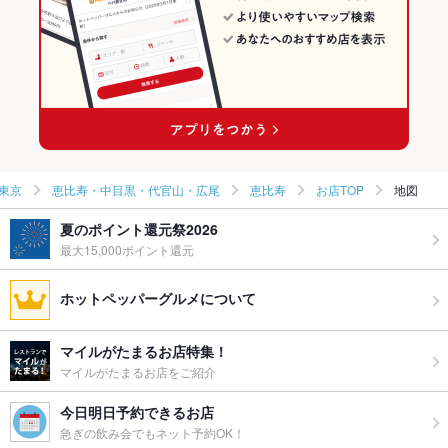
東京
恵比寿・中目黒・代官山・広尾
恵比寿
お店TOP
地図
夏のポイント還元祭2026
最大15,000ポイント還元
ホットペッパーグルメについて
マイルがたまるお店特集！
マイルがたまるお店をご紹介
今日明日予約できるお店
急ぎの飲み会でもネット予約OK！