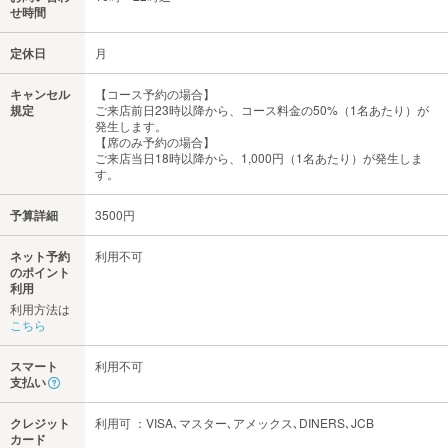
せ時間
定休日
月
キャンセル
【コース予約の場合】
規定
ご来店前日23時以降から、コース料金の50%（1名あたり）が
発生します。
【席のみ予約の場合】
ご来店当日18時以降から、1,000円（1名あたり）が発生しま
す。
予算詳細
3500円
ネット予約
利用不可
のポイント
利用
利用方法は
こちら
スマート
利用不可
支払い
クレジット
利用可 ：VISA､マスター､アメックス､DINERS､JCB
カード