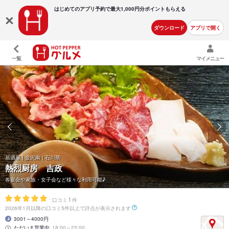
はじめてのアプリ予約で最大
1,000円分ポイントもらえる
ダウンロード
アプリで開く
一覧
マイメニュー
居酒屋 | 金沢南 | 石川県
熱烈厨房 吉政
各宴会や家族・女子会など様々な利用可能♪
-
1
口コミ
件
2026年1月以降の口コミ5件以上で評点が表示されます
3001～4000円
ただいま営業中
18:00～23:00