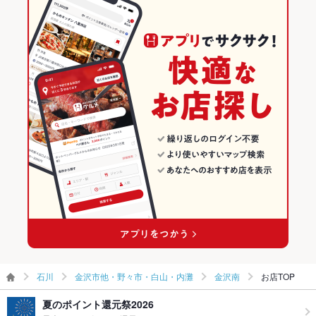
石川 × 洋・和洋・各国料理・その他
金沢市他・野々市・白山・内灘のグルメランキング
その他設備
－
金沢市他・野々市・白山・内灘の居酒屋ランキング
その他
金沢南のグルメランキング
飲み放題
あり ：宴会コースになります。
金沢南の居酒屋ランキング
食べ放題
なし ：なし
お酒
カクテル充実、焼酎充実、日本酒充実、ワイン充実
お子様連れ
お子様連れ歓迎 ：お子様に大人気メニューも豊富！
ウェディン
詳しくはお店までお問い合わせください！
グパーティ
ー二次会
お祝い・サ
可
プライズ対
応
石川
金沢市他・野々市・白山・内灘
金沢南
お店TOP
備考
－
夏のポイント還元祭2026