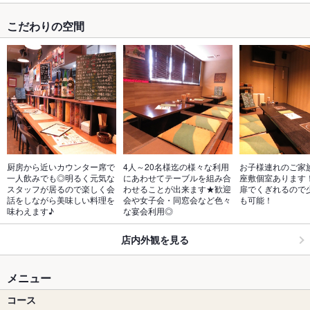
こだわりの空間
厨房から近いカウンター席で
4人～20名様迄の様々な利用
お子様連れのご家
一人飲みでも◎明るく元気な
にあわせてテーブルを組み合
座敷個室あります
スタッフが居るので楽しく会
わせることが出来ます★歓迎
扉でくぎれるので
話をしながら美味しい料理を
会や女子会・同窓会など色々
も可能！
味わえます♪
な宴会利用◎
店内外観を見る
メニュー
コース