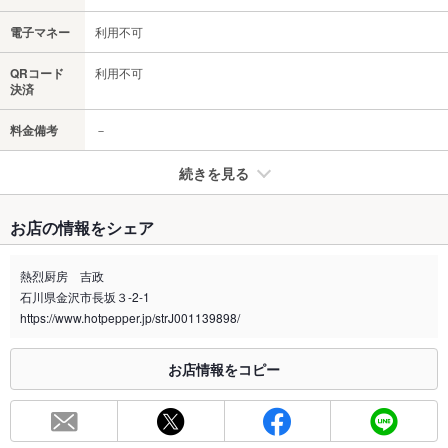
電子マネー
利用不可
QRコード
利用不可
決済
料金備考
－
続きを見る
たばこ
お店の情報をシェア
禁煙・喫煙
全席喫煙可
個室利用で禁煙にできます！
熱烈厨房 吉政
石川県金沢市長坂３-2-1
※2020年4月1日～受動喫煙対策に関する法律が施行されています。正しい情報はお店へお問い
合わせください。
https://www.hotpepper.jp/strJ001139898/
お席
お店情報をコピー
総席数
32席(宴会貸切も出来ます！お店までお問い合わせください♪)
最大宴会収
20人(掘りごたつ・個室の宴会可能！)
容人数