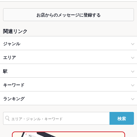
個室
あり ：お子様連れのご家族に優しい個室完備★
お店からのメッセージに登録する
座敷
なし ：座敷個室完備♪
関連リンク
掘りごたつ
あり ：掘りごたつのテーブル席が4席あり！
ジャンル
カウンター
あり
居酒屋
エリア
ソファー
なし
洋・和洋・各国料理・その他
金沢南
駅
テラス席
なし
金沢市他・野々市・白山・内灘 × 居酒屋
金沢南 × 居酒屋
野町駅
キーワード
貸切
貸切不可 ：お店まで要相談！
設備
金沢市他・野々市・白山・内灘 × 洋・和洋・各国料理・その他
金沢南 × 洋・和洋・各国料理・その他
ランキング
手羽先
からあげ
馬刺し
塩辛
エビ料理
カニ料理
フライドポテト
Wi-Fi
なし
焼きそば
つくね
ステーキ
餃子
チャーハン
麻婆豆腐
エビチリ
野町駅 × 居酒屋
石川
石川のグルメランキング
検索
バリアフリ
なし ：少し段差があります！
牛タン
ー
野町駅 × 洋・和洋・各国料理・その他
石川 × 居酒屋
石川の居酒屋ランキング
駐車場
あり ：12台止めることができます