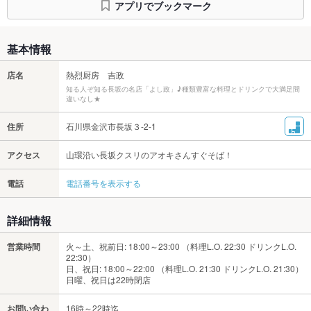
アプリでブックマーク
基本情報
店名
熱烈厨房 吉政
知る人ぞ知る長坂の名店「よし政」♪種類豊富な料理とドリンクで大満足間
違いなし★
住所
石川県金沢市長坂３-2-1
アクセス
山環沿い長坂クスリのアオキさんすぐそば！
電話
電話番号を表示する
詳細情報
営業時間
火～土、祝前日: 18:00～23:00 （料理L.O. 22:30 ドリンクL.O.
22:30）
日、祝日: 18:00～22:00 （料理L.O. 21:30 ドリンクL.O. 21:30）
日曜、祝日は22時閉店
お問い合わ
16時～22時迄