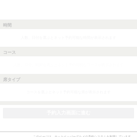
時間
人数、日付を選ぶとネット予約可能な時間が表示されます
コース
人数、日付、時間を選ぶとネット予約可能なコースが表示されます
席タイプ
コースを選ぶとネット予約可能な席が表示されます
予約入力画面に進む
このページは、ホットペッパーグルメの予約システムを利用しています。