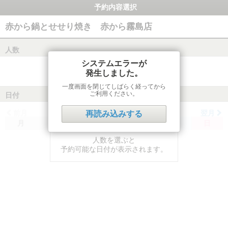
予約内容選択
赤から鍋とせせり焼き 赤から霧島店
人数
システムエラーが
発生しました。
一度画面を閉じてしばらく経ってから
ご利用ください。
日付
前月
翌月
再読み込みする
月
火
水
木
金
土
日
人数を選ぶと
予約可能な日付が表示されます。