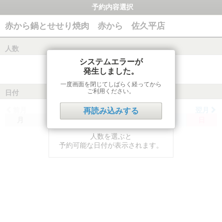
予約内容選択
赤から鍋とせせり焼肉 赤から 佐久平店
人数
システムエラーが
発生しました。
一度画面を閉じてしばらく経ってから
ご利用ください。
日付
前月
翌月
再読み込みする
月
火
水
木
金
土
日
人数を選ぶと
予約可能な日付が表示されます。