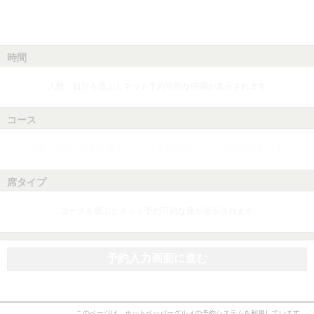
時間
人数、日付を選ぶとネット予約可能な時間が表示されます
コース
人数、日付、時間を選ぶとネット予約可能なコースが表示されます
席タイプ
コースを選ぶとネット予約可能な席が表示されます
予約入力画面に進む
このページは、ホットペッパーグルメの予約システムを利用しています。