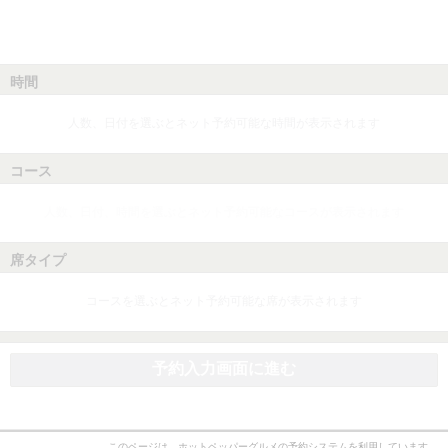
時間
人数、日付を選ぶとネット予約可能な時間が表示されます
コース
人数、日付、時間を選ぶとネット予約可能なコースが表示されます
席タイプ
コースを選ぶとネット予約可能な席が表示されます
予約入力画面に進む
このページは、ホットペッパーグルメの予約システムを利用しています。