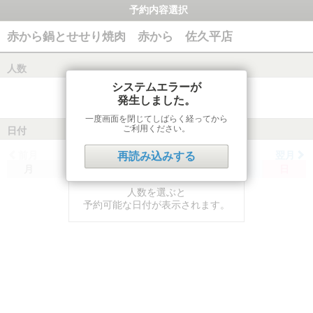
予約内容選択
赤から鍋とせせり焼肉 赤から 佐久平店
人数
システムエラーが
発生しました。
一度画面を閉じてしばらく経ってから
ご利用ください。
日付
前月
翌月
再読み込みする
月
火
水
木
金
土
日
人数を選ぶと
予約可能な日付が表示されます。