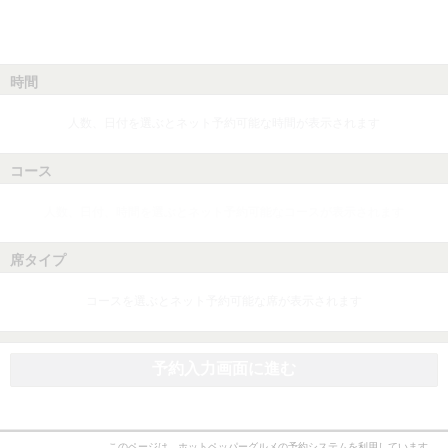
時間
人数、日付を選ぶとネット予約可能な時間が表示されます
コース
人数、日付、時間を選ぶとネット予約可能なコースが表示されます
席タイプ
コースを選ぶとネット予約可能な席が表示されます
予約入力画面に進む
このページは、ホットペッパーグルメの予約システムを利用しています。