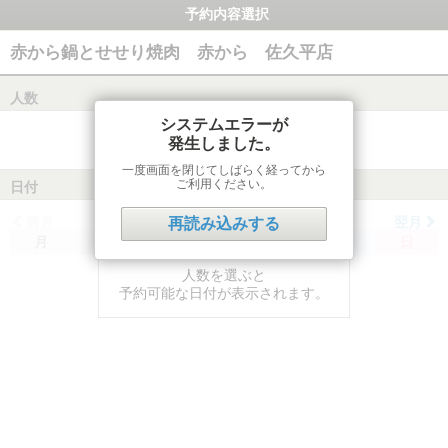
予約内容選択
赤から鍋とせせり焼肉 赤から 佐久平店
人数
システムエラーが
発生しました。
一度画面を閉じてしばらく経ってから
ご利用ください。
日付
前月
翌月
再読み込みする
月
火
水
木
金
土
日
人数を選ぶと
予約可能な日付が表示されます。