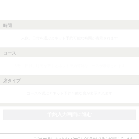
時間
人数、日付を選ぶとネット予約可能な時間が表示されます
コース
人数、日付、時間を選ぶとネット予約可能なコースが表示されます
席タイプ
コースを選ぶとネット予約可能な席が表示されます
予約入力画面に進む
このページは、ホットペッパーグルメの予約システムを利用しています。