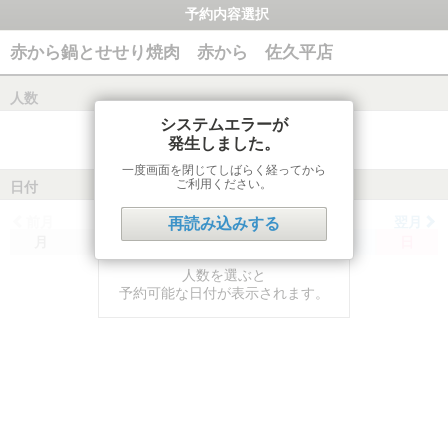
予約内容選択
赤から鍋とせせり焼肉 赤から 佐久平店
人数
システムエラーが
発生しました。
一度画面を閉じてしばらく経ってから
ご利用ください。
日付
前月
翌月
再読み込みする
月
火
水
木
金
土
日
人数を選ぶと
予約可能な日付が表示されます。