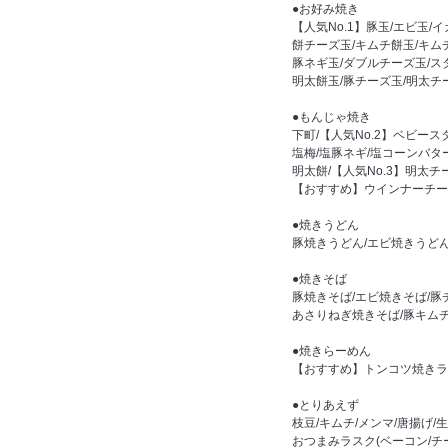
●お好み焼き
【人気No.1】豚玉/エビ玉/
餅チーズ玉/キムチ餅玉/キ
豚ネギ玉/ダブルチーズ玉/ス
明太餅玉/豚チーズ玉/明太チ
●もんじゃ焼き
下町/【人気No.2】ベビース
塩梅/塩豚ネギ/塩コーンバタ
明太餅/【人気No.3】明太
【おすすめ】ウインナーチー
●焼きうどん
豚焼きうどん/エビ焼きうど
●焼きそば
豚焼きそば/エビ焼きそば/
あさりねぎ焼きそば/豚キム
●焼きらーめん
【おすすめ】トンコツ焼きラ
●とりあえず
枝豆/キムチ/メンマ/唐揚げ/
おつまみラスク(ベーコン/チ