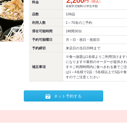
2,200
円
（税込）
料金
未就学児無料/小学生半額
品数
108品
利用人数
1～70名
のご予約
滞在可能時間
1時間30分
予約可能曜日
月～日・祝日・祝前日
予約締切
来店日の当日20時まで
※食べ放題は1名様よりご利用頂けます
になります※最初のオーダーが提供され
補足事項
す※ご利用時間内に食べきれる量でご注
は1～4名様で2品・5名様以上で3品※
すのでご注意ください
ネット予約する