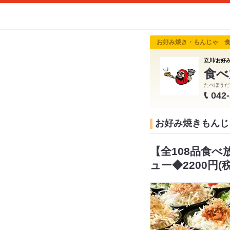
お好み焼き・もんじゃ 
立川/お好み
食べ
たべほうだ
042
お好み焼きもんじ
【全108品食
ュー◆2200円(