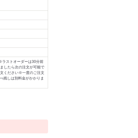
※ラストオーダーは30分前
ましたら次の注文が可能で
文ください※一度のご注文
食べ残しは別料金がかかりま