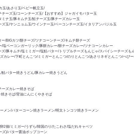
イカ玉/あさり玉/ベビー帆立玉/
ムチチーズ玉/コーンチーズ玉/【おすすめ】ジャガイモバター玉
タミナ玉/豚キムチ玉/鮭チーズ玉/豚チーズカレー玉
ーズ玉/ヤンニョム玉/ウインナー玉/ベーコンチーズ玉/イタリアンバジル玉
ター/BIGカツ/餅チーズ/ツナコーンチーズ/キムチ餅チーズ
ー/塩ベーコンガーリック/豚餅カレー/餅チーズカレー/ツナコーンカレー
チーズ/豚キムチ/塩ミミガー/塩鮭バター/トリプルチーズもんじゃ/スパイシーチーズも
ズカレー/下町とんこつ/ミミガーとんこつ/のりとんこつ/あさりネギとんこつ/べび
ん/鮭バター焼きうどん/豚カレー焼きうどん
豚チーズカレー焼きそば
チ焼きそば/背油にんにくやきそば
ーメン/バターコーン焼きラーメン/明太トンコツ焼きラーメン
生卵2個/ミミガー/うずら/韓国のり/たこわさ/塩だれキャベツ
ーズ)/バター醤油ポップコーン