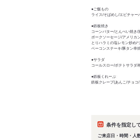
●ご飯もの
ライス/そばめし/エビチャー
●鉄板焼き
コーンバター/とんぺい焼き
ポークソーセージ/アメリカン
とりハラミの塩レモン炒め/
ベーコンステーキ/豚タン串焼
●サラダ
コールスロー/ポテトサラダ
●鉄板くれーぷ
鉄板クレープ(あんこ/チョコ
条件を指定し
ご来店日・時間・人