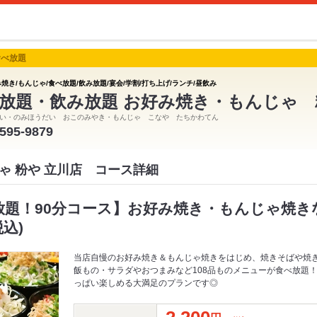
食べ放題
焼き/もんじゃ/食べ放題/飲み放題/宴会/学割/打ち上げ/ランチ/昼飲み
放題・飲み放題 お好み焼き・もんじゃ 
い・のみほうだい おこのみやき・もんじゃ こなや たちかわてん
-595-9879
ゃ 粉や 立川店 コース詳細
べ放題！90分コース】お好み焼き・もんじゃ焼
税込)
当店自慢のお好み焼き＆もんじゃ焼きをはじめ、焼きそばや焼
飯もの・サラダやおつまみなど108品ものメニューが食べ放題
っぱい楽しめる大満足のプランです◎