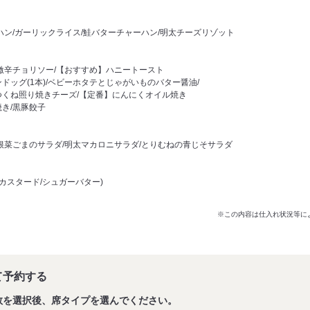
ハン/ガーリックライス/鮭バターチャーハン/明太チーズリゾット
/激辛チョリソー/【おすすめ】ハニートースト
ドッグ(1本)/ベビーホタテとじゃがいものバター醤油/
つくね照り焼きチーズ/【定番】にんにくオイル焼き
き/黒豚餃子
/根菜ごまのサラダ/明太マカロニサラダ/とりむねの青じそサラダ
/カスタード/シュガーバター)
※この内容は仕入れ状況等に
て予約する
数を選択後、席タイプを選んでください。