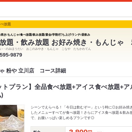
食べ放題
焼き/もんじゃ/食べ放題/飲み放題/宴会/学割/打ち上げ/ランチ/昼飲み
放題・飲み放題 お好み焼き・もんじゃ 
い・のみほうだい おこのみやき・もんじゃ こなや たちかわてん
-595-9879
ゃ 粉や 立川店 コース詳細
セットプラン】全品食べ放題+アイス食べ放題+
)
シーンでえらべる！「今日は飲むぞー」という時に◎お好み焼
したメニューすべてが食べ放題！さらにアイス食べ放題＆飲み
で、お腹いっぱい楽しめるプランです◎