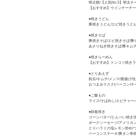
明太餅/【人気No.3】明太
【おすすめ】ウインナーチー
●焼きうどん
豚焼きうどん/エビ焼きうど
●焼きそば
豚焼きそば/エビ焼きそば/
あさりねぎ焼きそば/豚キム
●焼きらーめん
【おすすめ】トンコツ焼きラ
●とりあえず
枝豆/キムチ/メンマ/唐揚げ/
おつまみラスク(ベーコン/チ
●ご飯もの
ライス/そばめし/エビチャー
●鉄板焼き
コーンバター/とんぺい焼き
ポークソーセージ/アメリカン
とりハラミの塩レモン炒め/
ベーコンステーキ/豚タン串焼