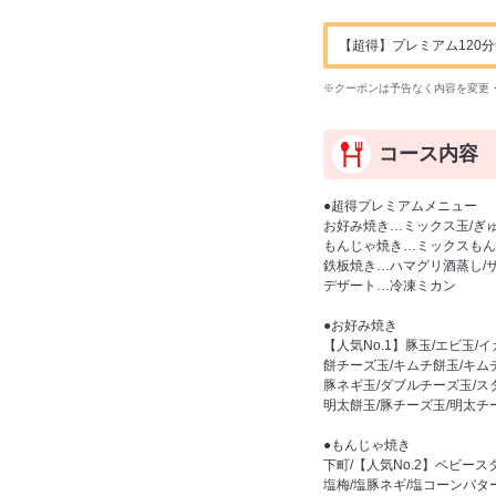
【超得】プレミアム120分
※クーポンは予告なく内容を変更
コース内容
●超得プレミアムメニュー
お好み焼き…ミックス玉/ぎ
もんじゃ焼き…ミックスもん
鉄板焼き…ハマグリ酒蒸し/
デザート…冷凍ミカン
●お好み焼き
【人気No.1】豚玉/エビ玉/
餅チーズ玉/キムチ餅玉/キ
豚ネギ玉/ダブルチーズ玉/ス
明太餅玉/豚チーズ玉/明太チ
●もんじゃ焼き
下町/【人気No.2】ベビース
塩梅/塩豚ネギ/塩コーンバタ