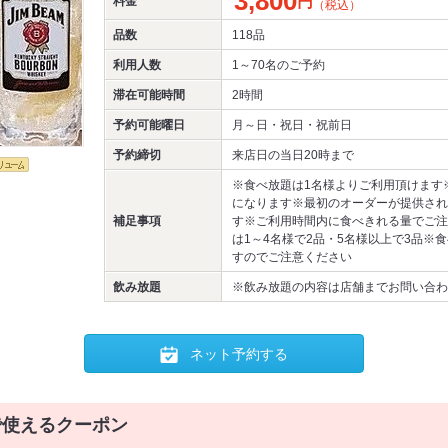
3,800
円
料金
（税込）
品数
118品
利用人数
1～70名
のご予約
滞在可能時間
2時間
予約可能曜日
月～日・祝日・祝前日
予約締切
来店日の当日20時まで
※食べ放題は1名様よりご利用頂けます
になります※最初のオーダーが提供され
補足事項
す※ご利用時間内に食べきれる量でご注
は1～4名様で2品・5名様以上で3品※
すのでご注意ください
飲み放題
※飲み放題の内容は店舗までお問い合わ
ネット予約する
で使えるクーポン