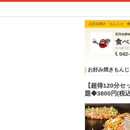
お好み焼き・もんじゃ 
立川/お好み
食べ
たべほうだ
042
お好み焼きもんじ
【超得120分
題◆3800円(税込