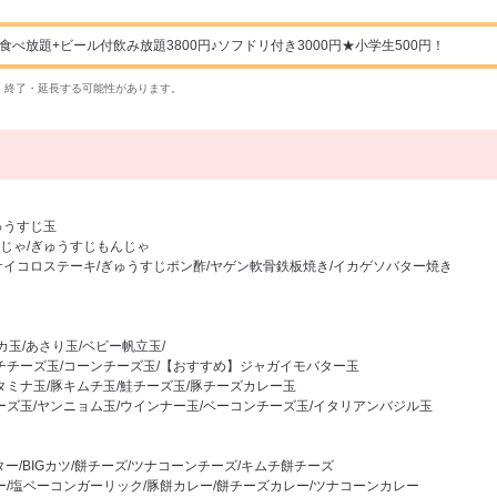
食べ放題+ビール付飲み放題3800円♪ソフドリ付き3000円★小学生500円！
・終了・延長する可能性があります。
ゅうすじ玉
じゃ/ぎゅうすじもんじゃ
サイコロステーキ/ぎゅうすじポン酢/ヤゲン軟骨鉄板焼き/イカゲソバター焼き
イカ玉/あさり玉/ベビー帆立玉/
ムチチーズ玉/コーンチーズ玉/【おすすめ】ジャガイモバター玉
タミナ玉/豚キムチ玉/鮭チーズ玉/豚チーズカレー玉
ーズ玉/ヤンニョム玉/ウインナー玉/ベーコンチーズ玉/イタリアンバジル玉
ター/BIGカツ/餅チーズ/ツナコーンチーズ/キムチ餅チーズ
ー/塩ベーコンガーリック/豚餅カレー/餅チーズカレー/ツナコーンカレー