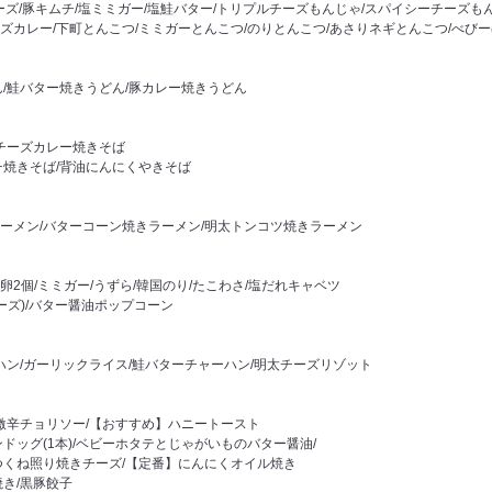
チーズ/豚キムチ/塩ミミガー/塩鮭バター/トリプルチーズもんじゃ/スパイシーチーズも
ズカレー/下町とんこつ/ミミガーとんこつ/のりとんこつ/あさりネギとんこつ/べび
ん/鮭バター焼きうどん/豚カレー焼きうどん
豚チーズカレー焼きそば
チ焼きそば/背油にんにくやきそば
ーメン/バターコーン焼きラーメン/明太トンコツ焼きラーメン
生卵2個/ミミガー/うずら/韓国のり/たこわさ/塩だれキャベツ
ーズ)/バター醤油ポップコーン
ハン/ガーリックライス/鮭バターチャーハン/明太チーズリゾット
/激辛チョリソー/【おすすめ】ハニートースト
ドッグ(1本)/ベビーホタテとじゃがいものバター醤油/
つくね照り焼きチーズ/【定番】にんにくオイル焼き
き/黒豚餃子