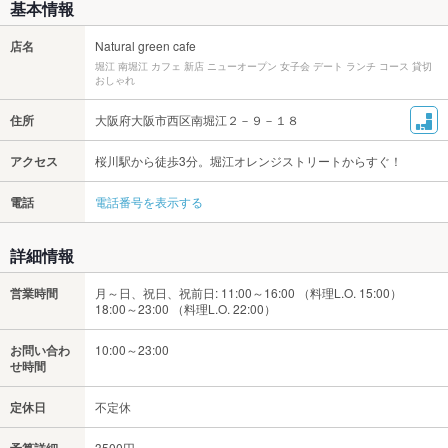
基本情報
店名
Natural green cafe
堀江 南堀江 カフェ 新店 ニューオープン 女子会 デート ランチ コース 貸切
おしゃれ
住所
大阪府大阪市西区南堀江２－９－１８
アクセス
桜川駅から徒歩3分。堀江オレンジストリートからすぐ！
電話
電話番号を表示する
詳細情報
営業時間
月～日、祝日、祝前日: 11:00～16:00 （料理L.O. 15:00）
18:00～23:00 （料理L.O. 22:00）
お問い合わ
10:00～23:00
せ時間
定休日
不定休
3500円