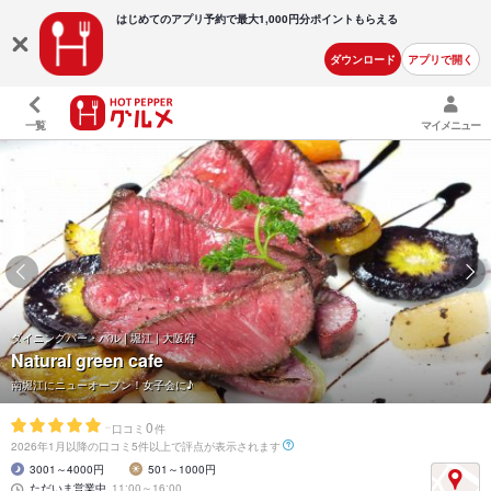
はじめてのアプリ予約で最大
1,000円分ポイントもらえる
ダウンロード
アプリで開く
一覧
マイメニュー
ダイニングバー・バル | 堀江 | 大阪府
Natural green cafe
南堀江にニューオープン！女子会に♪
-
0
口コミ
件
2026年1月以降の口コミ5件以上で評点が表示されます
3001～4000円
501～1000円
ただいま営業中
11:00～16:00