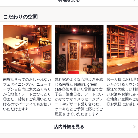
こだわりの空間
南堀江きってのおしゃれなカ
隠れ家のような心地よさを感
お一人様にお料理
フェダイニングが、ニューオ
じる南堀江 Natural green 
いただけるカウン
ープン☆店内は木のぬくもり
cafe◎落ち着いた雰囲気で女
堀江で美味しい料
が心地良くデートにぴったり
子会、誕生日会、デートはい
いお酒をお愉しみ
◎また、貸切もご利用いただ
かがですか？メッセージプレ
心地良い空間をご
けるのでパーティでもお使い
ートやデザート盛り合わせ、
◎お気軽にお越し
いただけます♪
ケーキなどご予算に応じてご
用意させていただきます♪
店内外観を見る