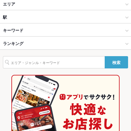
ダイニングバー・バル
エリア
カウンター
なし
スペインバル・イタリアンバール
堀江
駅
ソファー
なし
心斎橋・なんば・南船場・堀江 × ダイニングバー・バル
堀江 × ダイニングバー・バル
桜川駅
キーワード
テラス席
なし
心斎橋・なんば・南船場・堀江 × スペインバル・イタリアンバー
堀江 × スペインバル・イタリアンバール
西長堀駅
ランキング
からあげ
エビ料理
フライドポテト
ソーセージ
ステーキ
ハンバーグ
貸切
貸切不可 ：12名様～応相談
ル
アクアパッツァ
バーニャカウダ
パテ
鴨肉
パスタ
カルボナーラ
大阪
四ツ橋駅
大阪のグルメランキング
設備
桜川駅 × ダイニングバー・バル
検索
ペペロンチーノ
ピザ
マルゲリータ
ケーキ
デザート
アヒージョ
Wi-Fi
未確認
大阪 × ダイニングバー・バル
大阪のダイニングバー・バルランキング
桜川駅 × スペインバル・イタリアンバール
生ハム
チーズケーキ
バリアフリ
なし ：ございません。
大阪 × スペインバル・イタリアンバール
大阪のスペインバル・イタリアンバールランキング
ー
心斎橋・なんば・南船場・堀江のグルメランキング
駐車場
なし ：ございません。
心斎橋・なんば・南船場・堀江のダイニングバー・バルランキン
その他設備
何かございましたら、ご連絡くださいませ。
グ
その他
心斎橋・なんば・南船場・堀江のスペインバル・イタリアンバー
飲み放題
あり ：コースご注文時にご利用いただけます。
ルランキング