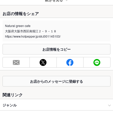
たばこ
お店の情報をシェア
禁煙・喫煙
全席喫煙可
おタバコご利用いただけます。店内外どちらも喫煙スペースご
Natural green cafe
ざいます。
大阪府大阪市西区南堀江２－９－１８
喫煙専用室
https://www.hotpepper.jp/strJ001145103/
あり
※2020年4月1日～受動喫煙対策に関する法律が施行されています。正しい情報はお店へお問い
お店情報をコピー
合わせください。
お席
総席数
21席(貸切可能です。)
最大宴会収
－
容人数
お店からのメッセージに登録する
個室
なし ：ございません。
関連リンク
座敷
なし ：ございません。
ジャンル
掘りごたつ
なし ：ございません。