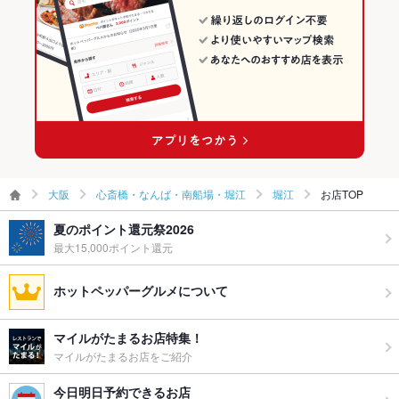
食べ放題
なし ：ございません。
堀江のグルメランキング
お酒
カクテル充実、焼酎充実、日本酒充実、ワイン充実
お子様連れ
お子様連れ歓迎 ：ファミリーでもご利用いただけます。
ウェディン
お問い合わせくださいませ。
グパーティ
ー二次会
大阪
心斎橋・なんば・南船場・堀江
堀江
お店TOP
備考
何かご不明点などございましたら、ご連絡くださいませ。
夏のポイント還元祭2026
最大15,000ポイント還元
ホットペッパーグルメについて
マイルがたまるお店特集！
マイルがたまるお店をご紹介
今日明日予約できるお店