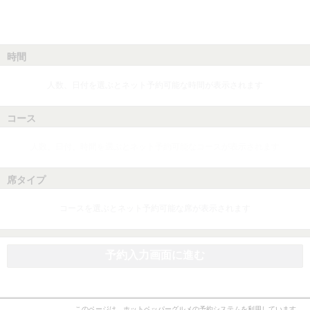
時間
人数、日付を選ぶとネット予約可能な時間が表示されます
コース
人数、日付、時間を選ぶとネット予約可能なコースが表示されます
席タイプ
コースを選ぶとネット予約可能な席が表示されます
予約入力画面に進む
このページは、ホットペッパーグルメの予約システムを利用しています。