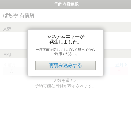
予約内容選択
ばちや 石橋店
人数
システムエラーが
発生しました。
一度画面を閉じてしばらく経ってから
ご利用ください。
日付
前月
翌月
再読み込みする
月
火
水
木
金
土
日
人数を選ぶと
予約可能な日付が表示されます。