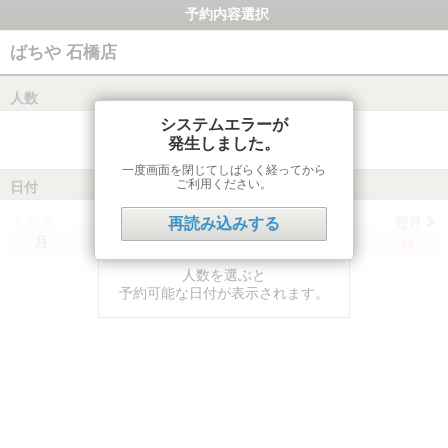
予約内容選択
ばちや 石橋店
人数
システムエラーが
発生しました。
一度画面を閉じてしばらく経ってから
ご利用ください。
日付
前月
翌月
再読み込みする
月
火
水
木
金
土
日
人数を選ぶと
予約可能な日付が表示されます。