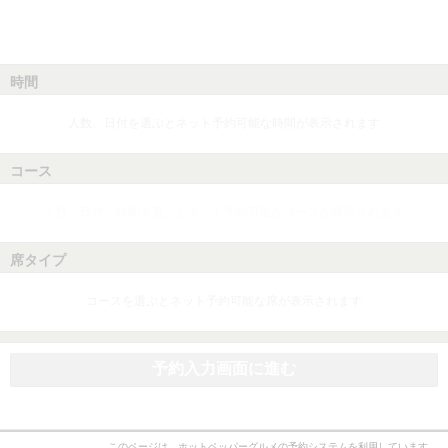
時間
人数、日付を選ぶとネット予約可能な時間が表示されます
コース
人数、日付、時間を選ぶとネット予約可能なコースが表示されます
席タイプ
コースを選ぶとネット予約可能な席が表示されます
予約入力画面に進む
このページは、ホットペッパーグルメの予約システムを利用しています。