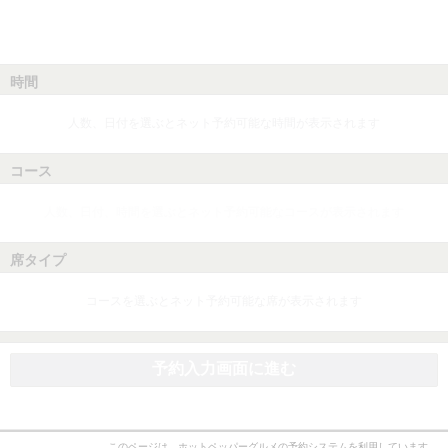
時間
人数、日付を選ぶとネット予約可能な時間が表示されます
コース
人数、日付、時間を選ぶとネット予約可能なコースが表示されます
席タイプ
コースを選ぶとネット予約可能な席が表示されます
予約入力画面に進む
このページは、ホットペッパーグルメの予約システムを利用しています。