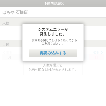
予約内容選択
ばちや 石橋店
人数
システムエラーが
発生しました。
一度画面を閉じてしばらく経ってから
ご利用ください。
日付
前月
翌月
再読み込みする
月
火
水
木
金
土
日
人数を選ぶと
予約可能な日付が表示されます。