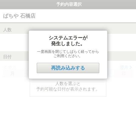
予約内容選択
ばちや 石橋店
人数
システムエラーが
発生しました。
一度画面を閉じてしばらく経ってから
ご利用ください。
日付
前月
翌月
再読み込みする
月
火
水
木
金
土
日
人数を選ぶと
予約可能な日付が表示されます。