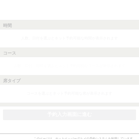
時間
人数、日付を選ぶとネット予約可能な時間が表示されます
コース
人数、日付、時間を選ぶとネット予約可能なコースが表示されます
席タイプ
コースを選ぶとネット予約可能な席が表示されます
予約入力画面に進む
このページは、ホットペッパーグルメの予約システムを利用しています。