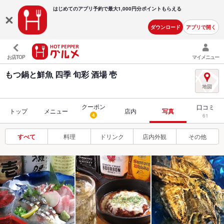
はじめてのアプリ予約で最大
1,000円分ポイントもらえる
ダウンロード
アプリで開く
お店TOP
マイメニュー
もつ鍋と鮮魚 四季 旬彩 酒場 壱
クーポン
口コミ
トップ
メニュー
店内
写真
4
61
すべて
料理
ドリンク
店内外観
その他