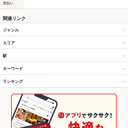
支払い
関連リンク
ジャンル
居酒屋
エリア
和風
松本駅
駅
松本市 × 居酒屋
松本駅 × 居酒屋
松本駅
キーワード
松本市 × 和風
松本駅 × 和風
南松本駅
ランキング
卵焼き
からあげ
お茶漬け
塩辛
モツ煮込み
沖縄料理
エビ料理
フライドポテト
うどん
そば
天ぷら
もつ鍋
ステーキ
パスタ
松本駅 × 居酒屋
松本駅 × ダイニングバー・バル
長野のグルメランキング
マルゲリータ
ジンギスカン
フレンチトースト
アヒージョ
ジェラート
松本駅 × 和風
松本駅 × 和風・創作
長野の居酒屋ランキング
わさび丼
ダイニングバー・バル
長野
松本市のグルメランキング