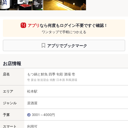
アプリ
なら何度もログイン不要ですぐ確認！
ワンタップで手軽につかえる
アプリでブックマーク
お店情報
店名
もつ鍋と鮮魚 四季 旬彩 酒場 壱
壱 宴会 歓送迎会 焼酎 日本酒 和風酒場
エリア
松本駅
ジャンル
居酒屋
予算
3001～4000円
スマート
利用可