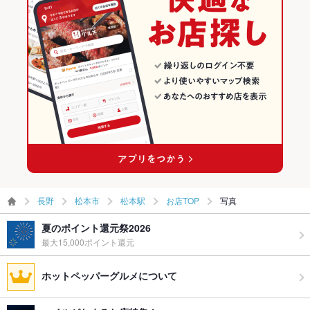
和風・創作
長野 × 居酒屋
松本市の居酒屋ランキング
松本市 × ダイニングバー・バル
長野 × 和風
松本駅のグルメランキング
松本市 × 和風・創作
長野 × ダイニングバー・バル
松本駅の居酒屋ランキング
松本駅 × ダイニングバー・バル
長野 × 和風・創作
松本駅 × 和風・創作
長野
松本市
松本駅
お店TOP
写真
夏のポイント還元祭2026
最大15,000ポイント還元
ホットペッパーグルメについて