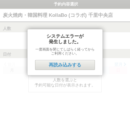
予約内容選択
炭火焼肉・韓国料理 KollaBo (コラボ) 千里中央店
人数
システムエラーが
発生しました。
一度画面を閉じてしばらく経ってから
ご利用ください。
日付
前月
翌月
再読み込みする
月
火
水
木
金
土
日
人数を選ぶと
予約可能な日付が表示されます。