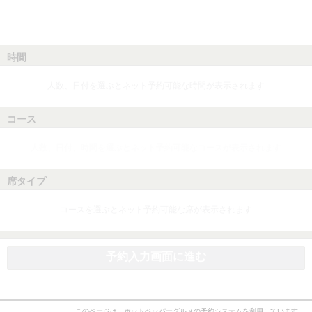
時間
人数、日付を選ぶとネット予約可能な時間が表示されます
コース
人数、日付、時間を選ぶとネット予約可能なコースが表示されます
席タイプ
コースを選ぶとネット予約可能な席が表示されます
予約入力画面に進む
このページは、ホットペッパーグルメの予約システムを利用しています。