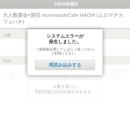
予約内容選択
大人数宴会×貸切 muromachiCafe HACHI (ムロマチカ
フェハチ)
人数
システムエラーが
発生しました。
一度画面を閉じてしばらく経ってから
ご利用ください。
日付
再読み込みする
前月
翌月
月
火
水
木
金
土
日
人数を選ぶと
予約可能な日付が表示されます。