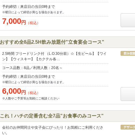
予約締切：来店日の当日0時まで
※曜日によって締切が異なる場合があります。
7,000
円
（税込）
おすすめ全8品2.5H飲み放題付"立食宴会コース"
2.5時間 フリードリンク付 （L.O.30分前）☆【生ビール】【ワイ
ン】【ウィスキー】【カクテル各…
コース品数：8品／利用人数：20名～
予約締切：来店日の当日0時まで
※曜日によって締切が異なる場合があります。
6,000
円
（税込）
※人数やご予算等お気軽にご相談ください
らこれ！ハチの定番含む全7品"お食事のみコース"
会社のお仲間同士や女子会にぴったり！お気軽にご利用くださ
い。