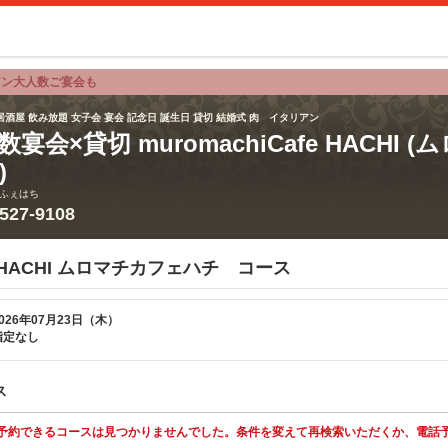
アン大人数ご宴会も
居酒屋 飲み放題 女子会 宴会 記念日 誕生日 貸切 結婚式 肉 イタリアン
数宴会×貸切 muromachiCafe HACHI
)
ふぇはち
3527-9108
fe HACHI ムロマチカフェハチ コース
026年07月23日（木）
指定なし
ス
予約できるコースは見つかりませんでした。条件を変えて再検索いただくか、電話