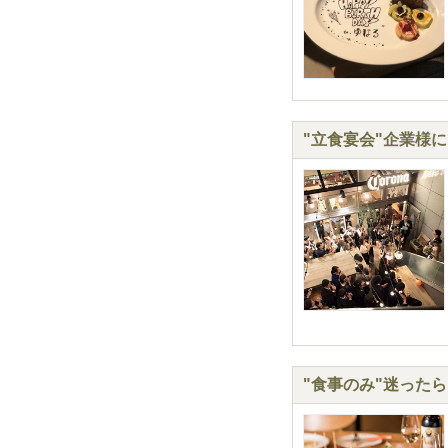
"立食宴会"企業様に
"食事のみ"迷った