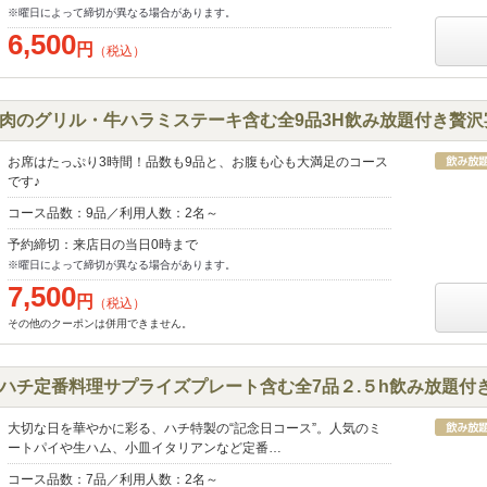
※曜日によって締切が異なる場合があります。
6,500
円
（税込）
も肉のグリル・牛ハラミステーキ含む全9品3H飲み放題付き贅
お席はたっぷり3時間！品数も9品と、お腹も心も大満足のコース
です♪
コース品数：9品／利用人数：2名～
予約締切：来店日の当日0時まで
※曜日によって締切が異なる場合があります。
7,500
円
（税込）
その他のクーポンは併用できません。
"ハチ定番料理サプライズプレート含む全7品２.５h飲み放題付き
大切な日を華やかに彩る、ハチ特製の“記念日コース”。人気のミ
ートパイや生ハム、小皿イタリアンなど定番…
コース品数：7品／利用人数：2名～