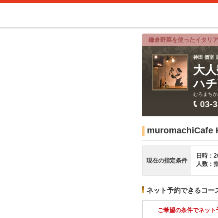
鎌倉野菜を使ったイタリ
神田 個室 
大人
ハチ
むろまちか
03-
muromachiCa
日時：2
現在の指定条件
人数：
ネット予約できるコー
ご希望の条件でネット