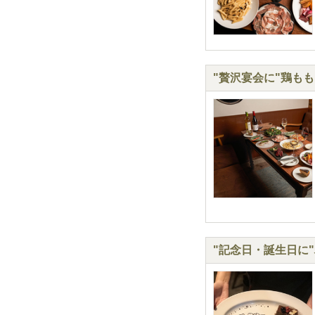
"贅沢宴会に"鶏も
"記念日・誕生日に