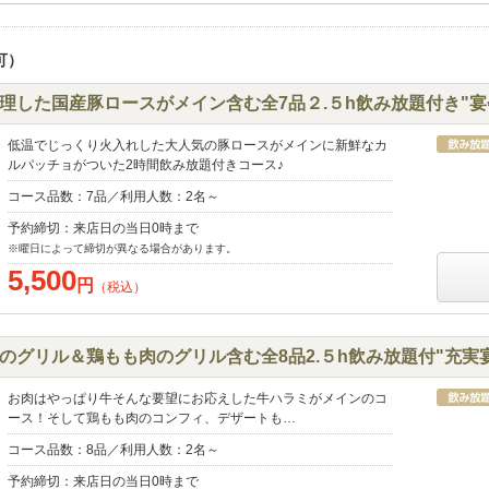
可）
調理した国産豚ロースがメイン含む全7品２.５h飲み放題付き"宴
低温でじっくり火入れした大人気の豚ロースがメインに新鮮なカ
ルパッチョがついた2時間飲み放題付きコース♪
コース品数：7品／利用人数：2名～
予約締切：来店日の当日0時まで
※曜日によって締切が異なる場合があります。
5,500
円
（税込）
ミのグリル＆鶏もも肉のグリル含む全8品2.５h飲み放題付"充実
お肉はやっぱり牛そんな要望にお応えした牛ハラミがメインのコ
ース！そして鶏もも肉のコンフィ、デザートも…
コース品数：8品／利用人数：2名～
予約締切：来店日の当日0時まで