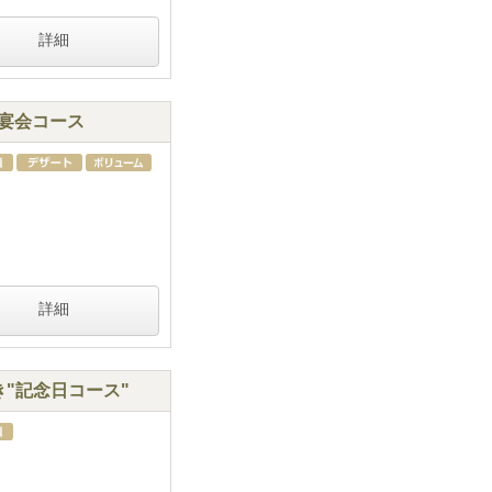
詳細
沢宴会コース
詳細
"記念日コース"