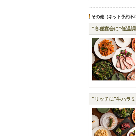
その他（ネット予約不
"各種宴会に"低温
"リッチに"牛ハラ