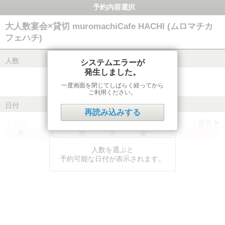
予約内容選択
大人数宴会×貸切 muromachiCafe HACHI (ムロマチカ
フェハチ)
人数
システムエラーが
発生しました。
一度画面を閉じてしばらく経ってから
ご利用ください。
日付
再読み込みする
前月
翌月
月
火
水
木
金
土
日
人数を選ぶと
予約可能な日付が表示されます。