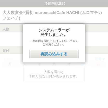
予約内容選択
大人数宴会×貸切 muromachiCafe HACHI (ムロマチカ
フェハチ)
人数
システムエラーが
発生しました。
一度画面を閉じてしばらく経ってから
ご利用ください。
日付
再読み込みする
前月
翌月
月
火
水
木
金
土
日
人数を選ぶと
予約可能な日付が表示されます。