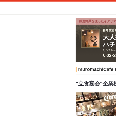
鎌倉野菜を使ったイタリ
神田 個室 
大人
ハチ
むろまちか
03-
muromachiC
"立食宴会"企業