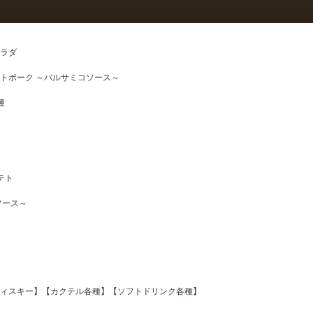
ラダ
トポーク ～バルサミコソース～
種
テト
ソース～
ィスキー】【カクテル各種】【ソフトドリンク各種】