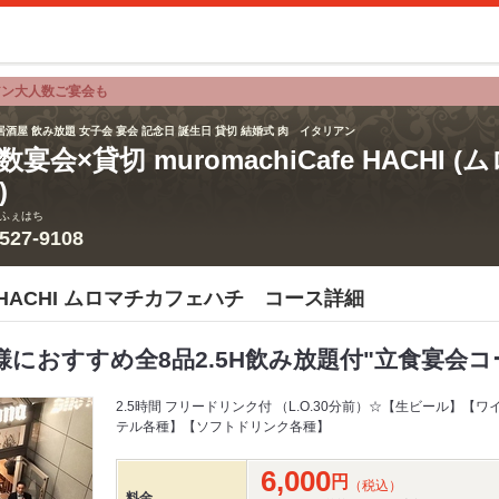
アン大人数ご宴会も
居酒屋 飲み放題 女子会 宴会 記念日 誕生日 貸切 結婚式 肉 イタリアン
数宴会×貸切 muromachiCafe HACHI
)
ふぇはち
3527-9108
afe HACHI ムロマチカフェハチ コース詳細
様におすすめ全8品2.5H飲み放題付"立食宴会コ
2.5時間 フリードリンク付 （L.O.30分前）☆【生ビール】
テル各種】【ソフトドリンク各種】
6,000
円
（税込）
料金