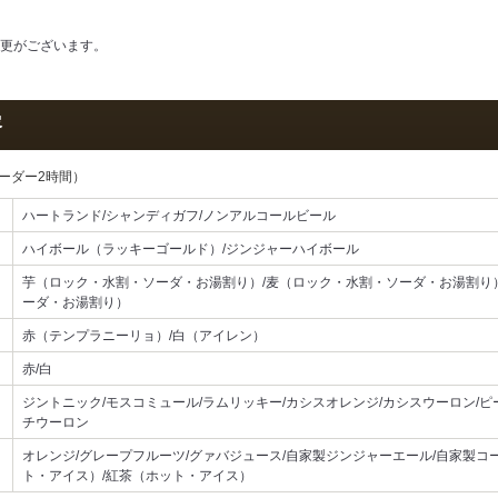
更がございます。
容
ーダー2時間）
ハートランド/シャンディガフ/ノンアルコールビール
ハイボール（ラッキーゴールド）/ジンジャーハイボール
芋（ロック・水割・ソーダ・お湯割り）/麦（ロック・水割・ソーダ・お湯割り
ーダ・お湯割り）
赤（テンプラニーリョ）/白（アイレン）
赤/白
ジントニック/モスコミュール/ラムリッキー/カシスオレンジ/カシスウーロン/ピ
チウーロン
オレンジ/グレープフルーツ/グァバジュース/自家製ジンジャーエール/自家製コー
ト・アイス）/紅茶（ホット・アイス）