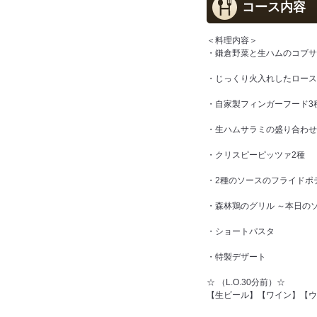
コース内容
＜料理内容＞
・鎌倉野菜と生ハムのコブサ
・じっくり火入れしたロース
・自家製フィンガーフード3
・生ハムサラミの盛り合わせ
・クリスピーピッツァ2種
・2種のソースのフライドポ
・森林鶏のグリル ～本日の
・ショートパスタ
・特製デザート
☆ （L.O.30分前）☆
【生ビール】【ワイン】【ウ