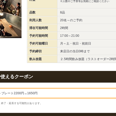
※人数やご予算等お気軽にご相談ください
品数
8品
利用人数
20名～
のご予約
滞在可能時間
2時間
予約可能時間
17:00～21:00
予約可能曜日
月～土・祝日・祝前日
予約締切
来店日の当日0時まで
飲み放題
２.5時間飲み放題（ラストオーダー2時
で使えるクーポン
プレート2200円→1650円
・終了・延長する可能性があります。