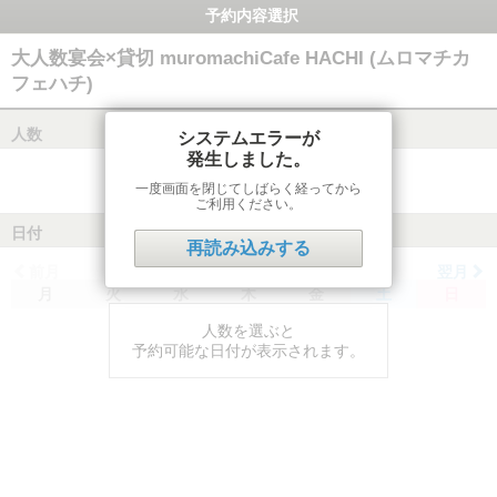
予約内容選択
大人数宴会×貸切 muromachiCafe HACHI (ムロマチカ
フェハチ)
人数
システムエラーが
発生しました。
一度画面を閉じてしばらく経ってから
ご利用ください。
日付
再読み込みする
前月
翌月
月
火
水
木
金
土
日
人数を選ぶと
予約可能な日付が表示されます。