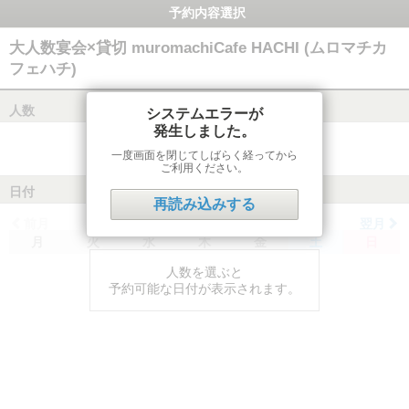
予約内容選択
大人数宴会×貸切 muromachiCafe HACHI (ムロマチカ
フェハチ)
人数
システムエラーが
発生しました。
一度画面を閉じてしばらく経ってから
ご利用ください。
日付
再読み込みする
前月
翌月
月
火
水
木
金
土
日
人数を選ぶと
予約可能な日付が表示されます。