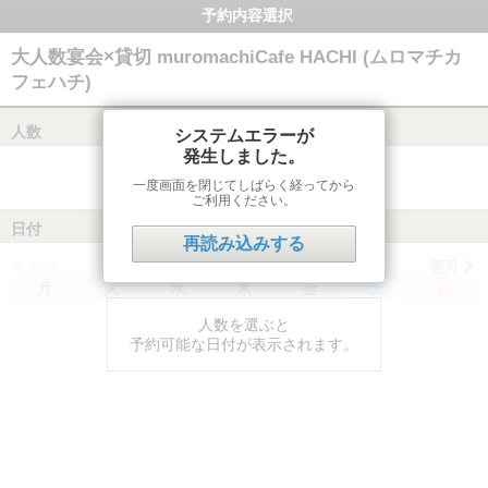
予約内容選択
大人数宴会×貸切 muromachiCafe HACHI (ムロマチカ
フェハチ)
人数
システムエラーが
発生しました。
一度画面を閉じてしばらく経ってから
ご利用ください。
日付
再読み込みする
前月
翌月
月
火
水
木
金
土
日
人数を選ぶと
予約可能な日付が表示されます。