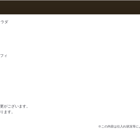
サラダ
フィ
更がございます。
ります。
※この内容は仕入れ状況等に