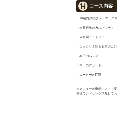
コース内容
・10種野菜のファーマーズ
・本日鮮魚のカルパッチョ
・自家製ミートパイ
・しっとり！鶏もも肉のコン
・本日のパスタ
・本日のデザート
・コーヒーor紅茶
※メニューは季節によって変
別途ワンドリンク頂戴してお