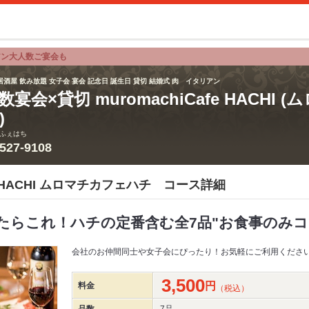
アン大人数ご宴会も
居酒屋 飲み放題 女子会 宴会 記念日 誕生日 貸切 結婚式 肉 イタリアン
数宴会×貸切 muromachiCafe HACHI
)
ふぇはち
3527-9108
afe HACHI ムロマチカフェハチ コース詳細
ったらこれ！ハチの定番含む全7品"お食事のみコ
会社のお仲間同士や女子会にぴったり！お気軽にご利用くださ
3,500
円
料金
（税込）