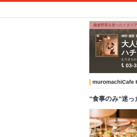
鎌倉野菜を使ったイタリ
神田 個室 
大人
ハチ
むろまちか
03-
muromachiC
"食事のみ"迷