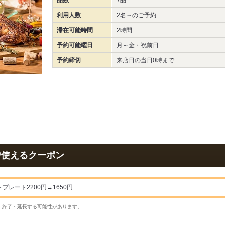
品数
7品
利用人数
2名～
のご予約
滞在可能時間
2時間
予約可能曜日
月～金・祝前日
予約締切
来店日の当日0時まで
で使えるクーポン
プレート2200円→1650円
・終了・延長する可能性があります。