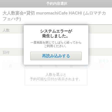
予約内容選択
大人数宴会×貸切 muromachiCafe HACHI (ムロマチカ
フェハチ)
人数
システムエラーが
発生しました。
一度画面を閉じてしばらく経ってから
ご利用ください。
日付
再読み込みする
前月
翌月
月
火
水
木
金
土
日
人数を選ぶと
予約可能な日付が表示されます。