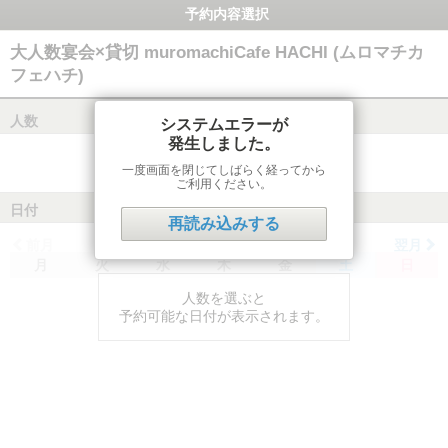
予約内容選択
大人数宴会×貸切 muromachiCafe HACHI (ムロマチカ
フェハチ)
人数
システムエラーが
発生しました。
一度画面を閉じてしばらく経ってから
ご利用ください。
日付
再読み込みする
前月
翌月
月
火
水
木
金
土
日
人数を選ぶと
予約可能な日付が表示されます。