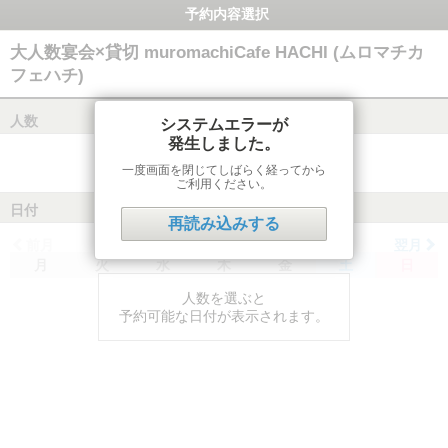
予約内容選択
大人数宴会×貸切 muromachiCafe HACHI (ムロマチカ
フェハチ)
人数
システムエラーが
発生しました。
一度画面を閉じてしばらく経ってから
ご利用ください。
日付
再読み込みする
前月
翌月
月
火
水
木
金
土
日
人数を選ぶと
予約可能な日付が表示されます。