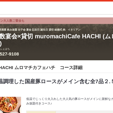
アン大人数ご宴会も
居酒屋 飲み放題 女子会 宴会 記念日 誕生日 貸切 結婚式 肉 イタリアン
数宴会×貸切 muromachiCafe HACHI
)
ふぇはち
3527-9108
afe HACHI ムロマチカフェハチ コース詳細
低温調理した国産豚ロースがメイン含む全7品２.
低温でじっくり火入れした大人気の豚ロースがメインに新鮮な
み放題付きコース♪