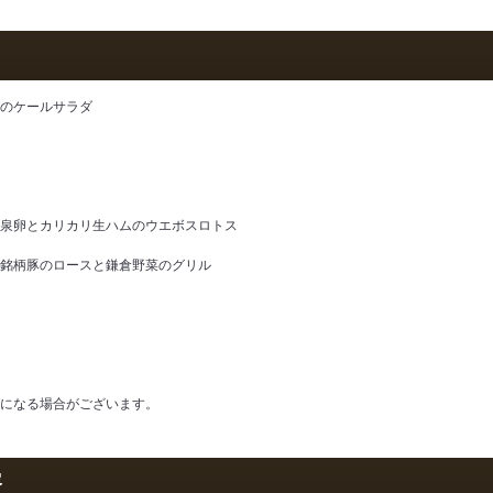
のケールサラダ
泉卵とカリカリ生ハムのウエボスロトス
銘柄豚のロースと鎌倉野菜のグリル
になる場合がございます。
容