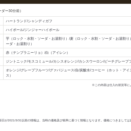
ーダー30分前）
ハートランド/シャンディガフ
ハイボール/ジンジャーハイボール
芋（ロック・水割・ソーダ・お湯割り）/麦（ロック・水割・ソーダ・お湯割り
ーダ・お湯割り）
赤（テンプラニーリョ）/白（アイレン）
ジントニック/モスコミュール/カシスオレンジ/カシスウーロン/ピーチグレープ
オレンジ/グレープフルーツ/グァバジュース/自/炭酸水/コーヒー（ホット・アイ
ス）
※この内容は仕入れ状況等に
新日が2021/3/31以前の情報は、当時の価格及び税率に基づく情報となります。価格につきまして