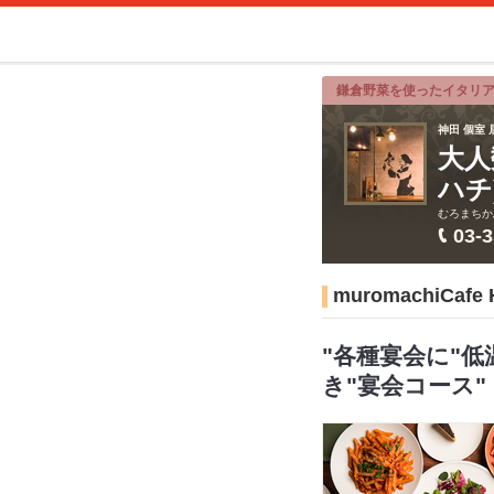
鎌倉野菜を使ったイタリ
神田 個室 
大人
ハチ
むろまちか
03-
muromachiC
"各種宴会に"
き"宴会コース"