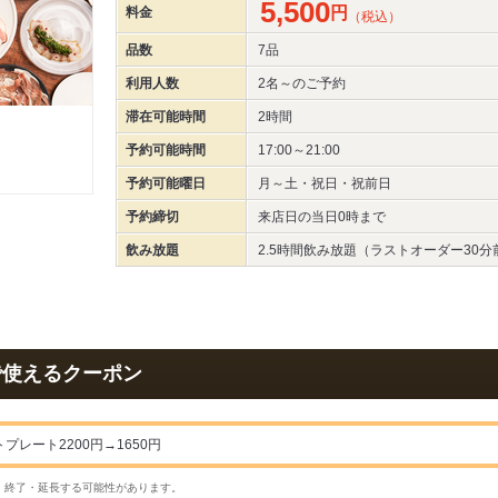
5,500
円
料金
（税込）
品数
7品
利用人数
2名～
のご予約
滞在可能時間
2時間
予約可能時間
17:00～21:00
予約可能曜日
月～土・祝日・祝前日
予約締切
来店日の当日0時まで
飲み放題
2.5時間飲み放題（ラストオーダー30分
で使えるクーポン
プレート2200円→1650円
・終了・延長する可能性があります。