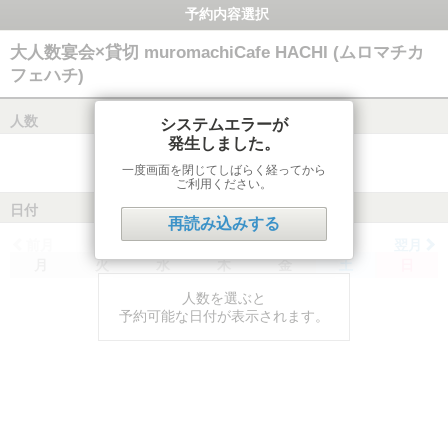
予約内容選択
大人数宴会×貸切 muromachiCafe HACHI (ムロマチカ
フェハチ)
人数
システムエラーが
発生しました。
一度画面を閉じてしばらく経ってから
ご利用ください。
日付
再読み込みする
前月
翌月
月
火
水
木
金
土
日
人数を選ぶと
予約可能な日付が表示されます。