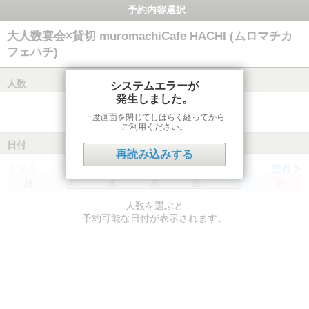
予約内容選択
大人数宴会×貸切 muromachiCafe HACHI (ムロマチカ
フェハチ)
人数
システムエラーが
発生しました。
一度画面を閉じてしばらく経ってから
ご利用ください。
日付
再読み込みする
前月
翌月
月
火
水
木
金
土
日
人数を選ぶと
予約可能な日付が表示されます。