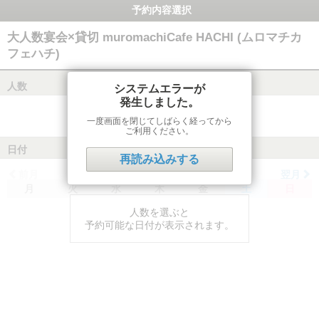
予約内容選択
大人数宴会×貸切 muromachiCafe HACHI (ムロマチカ
フェハチ)
人数
システムエラーが
発生しました。
一度画面を閉じてしばらく経ってから
ご利用ください。
日付
再読み込みする
前月
翌月
月
火
水
木
金
土
日
人数を選ぶと
予約可能な日付が表示されます。