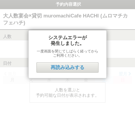
予約内容選択
大人数宴会×貸切 muromachiCafe HACHI (ムロマチカ
フェハチ)
人数
システムエラーが
発生しました。
一度画面を閉じてしばらく経ってから
ご利用ください。
日付
再読み込みする
前月
翌月
月
火
水
木
金
土
日
人数を選ぶと
予約可能な日付が表示されます。