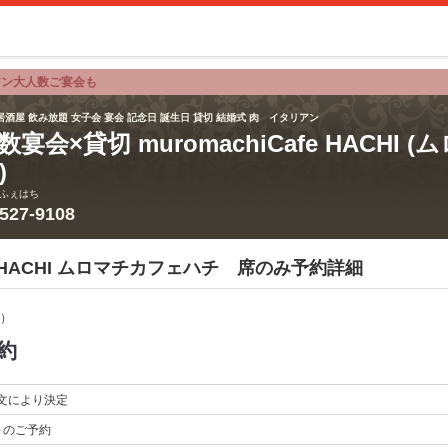
アン大人数ご宴会も
居酒屋 飲み放題 女子会 宴会 記念日 誕生日 貸切 結婚式 肉 イタリアン
数宴会×貸切 muromachiCafe HACHI
)
ふぇはち
3527-9108
afe HACHI ムロマチカフェハチ 席のみ予約詳細
）
約
文により決定
～
のご予約