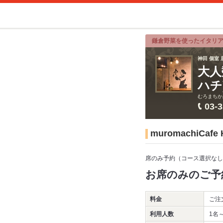
鎌倉野菜を使ったイタリ
神田 個室 
大人
ハチ
むろまちか
03-
muromachiC
席のみ予約（コース選択なし
お席のみのご予
料金
ご注
利用人数
1名