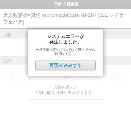
予約内容選択
大人数宴会×貸切 muromachiCafe HACHI (ムロマチカ
フェハチ)
人数
システムエラーが
発生しました。
一度画面を閉じてしばらく経ってから
ご利用ください。
日付
再読み込みする
前月
翌月
月
火
水
木
金
土
日
人数を選ぶと
予約可能な日付が表示されます。