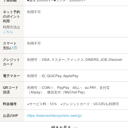
ネット予約
利用不可
のポイント
利用
利用方法は
こちら
スマート
利用不可
支払い
クレジット
利用可 ：VISA､マスター､アメックス､DINERS､JCB､Discover
カード
電子マネー
利用可 ：iD､QUICPay､ApplePay
QRコード
利用可 ：COIN＋、PayPay、d払い、au PAY、支付宝
決済
（Alipay）、微信支付（WeChat Pay）
料金備考
※サービス料：10％ ※クレジットカード：UC/UFJも利用可
お店のHP
https://katamachikoryorisho.owst.jp/
続きを見る