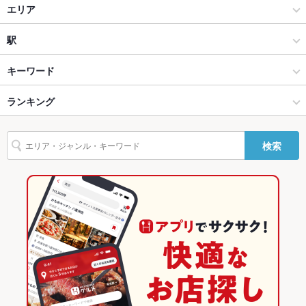
和食
エリア
カウンター
あり ：最大8名様までご着席いただけます。
日本料理・懐石・割烹
片町
駅
ソファー
なし
金沢(片町･香林坊･にし茶屋周辺) × 和食
片町 × 和食
金沢駅
キーワード
テラス席
なし
貸切
貸切可 ：最大8名様まで貸切にてご利用いただけます。
金沢(片町･香林坊･にし茶屋周辺) × 日本料理・懐石・割烹
片町 × 日本料理・懐石・割烹
野町駅
ランキング
エビ料理
設備
野町駅 × 和食
石川
石川のグルメランキング
検索
Wi-Fi
なし
野町駅 × 日本料理・懐石・割烹
石川 × 和食
石川の和食ランキング
バリアフリ
なし
ー
石川 × 日本料理・懐石・割烹
石川の日本料理・懐石・割烹ランキング
駐車場
なし ：近くにコインパーキングがあります
金沢(片町･香林坊･にし茶屋周辺)のグルメランキング
その他設備
姉妹店【日本ワイン 海と土】
金沢(片町･香林坊･にし茶屋周辺)の和食ランキング
その他
金沢(片町･香林坊･にし茶屋周辺)の日本料理・懐石・割烹ランキン
飲み放題
なし ：電話にて要相談
グ