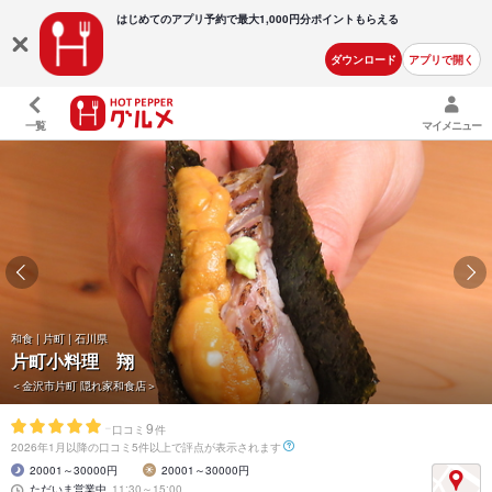
はじめてのアプリ予約で最大
1,000円分ポイントもらえる
ダウンロード
アプリで開く
一覧
マイメニュー
和食 | 片町 | 石川県
片町小料理 翔
＜金沢市片町 隠れ家和食店＞
-
9
口コミ
件
2026年1月以降の口コミ5件以上で評点が表示されます
20001～30000円
20001～30000円
ただいま営業中
11:30～15:00