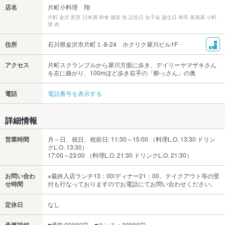
店名
片町小料理 翔
片町 金沢 割烹 日本酒 和食 個室 魚 記念日 女子会 誕生日 寿司 居酒屋 小料
理 肉
住所
石川県金沢市片町１-8-24 ホクリク犀川ビル1F
アクセス
片町スクランブルから犀川方面に歩き、デイリーヤマザキさん
を左に曲がり、100mほど歩き右手の「酔っさん」の奥
電話
電話番号を表示する
詳細情報
営業時間
月～日、祝日、祝前日: 11:30～15:00 （料理L.O. 13:30 ドリン
クL.O. 13:30）
17:00～23:00 （料理L.O. 21:30 ドリンクL.O. 21:30）
お問い合わ
※最終入店ランチ13：00/ディナー21：00。テイクアウト等の受
せ時間
付も行なっておりますのでお電話にてお問い合わせください。
定休日
なし
予算詳細
■通常:20000円～■ランチ：20000円～