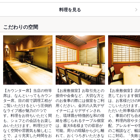
料理を見る
こだわりの空間
【カウンター席】当店の特等
【お座敷個室】お取引先との
【お座敷個室】店
席は、なんといってもカウン
接待や会食など、大切な方と
意しております個
ター席。目の前で調理工程が
のお食事の際には個室をご利
は、お客様だけの
ご覧いただけるという圧倒的
用ください。金沢の人気デザ
ごしいただけます
なライブ感が魅力の1つで
イナーによりデザインされ
ただいた幹事様の
す。料理をお待ちいただく間
た、琉球畳が特徴的な和の情
く、事前の打ち合
も、シェフとの会話をお楽し
緒を感じられるテーブル個室
め、料理内容やタ
みいただけます。料理だけで
は、最大6名様までの収容が
配、アレルギーや
なく空間や雰囲気も愉しむこ
可能。周りの喧騒から少し離
のご相談など、幅
とで、より充実した時間をお
れて、おくつろぎいただきな
にご対応。「失敗