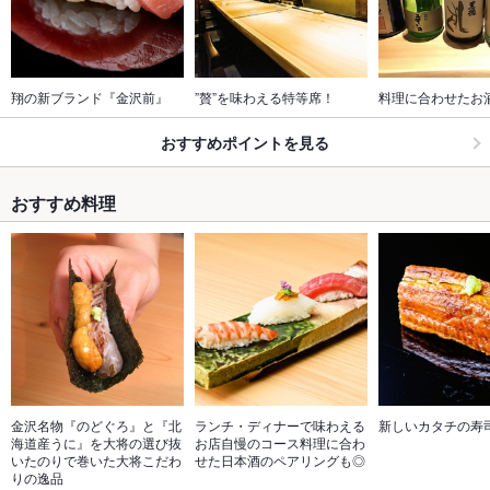
翔の新ブランド『金沢前』
”贅”を味わえる特等席！
料理に合わせたお
おすすめポイントを見る
おすすめ料理
金沢名物『のどぐろ』と『北
ランチ・ディナーで味わえる
新しいカタチの寿
海道産うに』を大将の選び抜
お店自慢のコース料理に合わ
いたのりで巻いた大将こだわ
せた日本酒のペアリングも◎
りの逸品