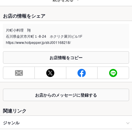
たばこ
お店の情報をシェア
禁煙・喫煙
全席禁煙
店外に喫煙スペースあり
片町小料理 翔
石川県金沢市片町１-8-24 ホクリク犀川ビル1F
喫煙専用室
なし
https://www.hotpepper.jp/strJ001168218/
※2020年4月1日～受動喫煙対策に関する法律が施行されています。正しい情報はお店へお問い
合わせください。
お店情報をコピー
お席
総席数
14席(カウンター8席/6名様個室あり)
最大宴会収
14人(カウンターとお座敷)
容人数
お店からのメッセージに登録する
個室
あり ：最大6名様のお座敷個室
関連リンク
座敷
あり ：最大6名様のお座敷個室
ジャンル
掘りごたつ
なし