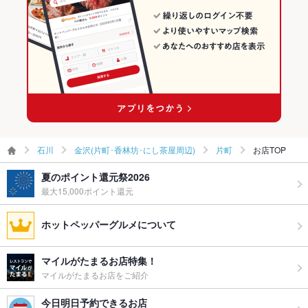
食べ放題
なし ：イベント時のみ対応
片町のグルメランキング
お酒
焼酎充実、日本酒充実、ワイン充実
片町の和食ランキング
お子様連れ
お子様連れOK ：お子様同伴希望の場合はご相談下さい。
片町の日本料理・懐石・割烹ランキング
ウェディン
ご相談下さい
グパーティ
ー二次会
お祝い・サ
可
石川
金沢(片町･香林坊･にし茶屋周辺)
片町
お店TOP
プライズ対
応
夏のポイント還元祭2026
最大15,000ポイント還元
備考
－
ホットペッパーグルメについて
マイルがたまるお店特集！
マイルがたまるお店をご紹介
今日明日予約できるお店