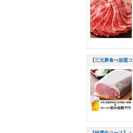
【三元豚食べ放題コー
【特選牛コース】＋【