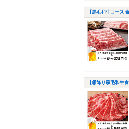
【黒毛和牛コース 食
【霜降り黒毛和牛食べ