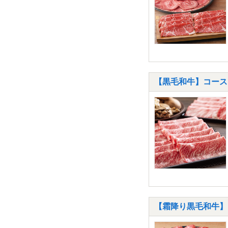
【黒毛和牛】コース 
【霜降り黒毛和牛】コ