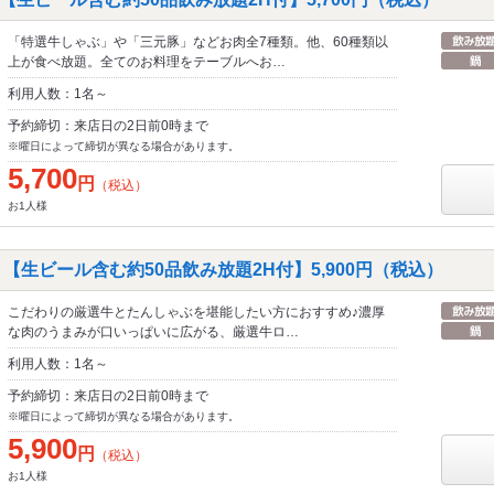
「特選牛しゃぶ」や「三元豚」などお肉全7種類。他、60種類以
上が食べ放題。全てのお料理をテーブルへお…
利用人数：1名～
予約締切：来店日の2日前0時まで
※曜日によって締切が異なる場合があります。
5,700
円
（税込）
お1人様
【生ビール含む約50品飲み放題2H付】5,900円（税込）
こだわりの厳選牛とたんしゃぶを堪能したい方におすすめ♪濃厚
な肉のうまみが口いっぱいに広がる、厳選牛ロ…
利用人数：1名～
予約締切：来店日の2日前0時まで
※曜日によって締切が異なる場合があります。
5,900
円
（税込）
お1人様