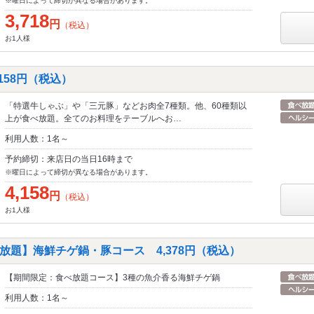
※曜日によって締切が異なる場合があります。
3,718
円
（税込）
お1人様
158円（税込）
「特選牛しゃぶ」や「三元豚」などお肉全7種類。他、60種類以
上が食べ放題。全てのお料理をテーブルへお…
利用人数：1名～
予約締切：来店日の当日16時まで
※曜日によって締切が異なる場合があります。
4,158
円
（税込）
お1人様
放題】海鮮チゲ鍋・豚コース 4,378円（税込）
【期間限定：食べ放題コース】3種の魚介香る海鮮チゲ鍋
利用人数：1名～