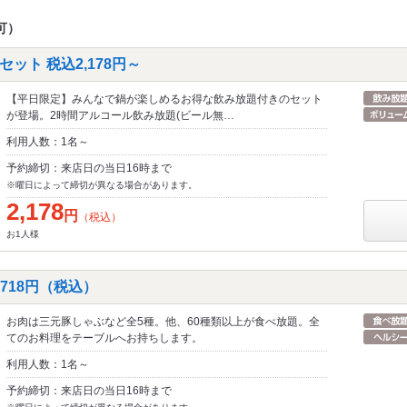
可）
ット 税込2,178円～
【平日限定】みんなで鍋が楽しめるお得な飲み放題付きのセット
が登場。2時間アルコール飲み放題(ビール無…
利用人数：1名～
予約締切：来店日の当日16時まで
※曜日によって締切が異なる場合があります。
2,178
円
（税込）
お1人様
,718円（税込）
お肉は三元豚しゃぶなど全5種。他、60種類以上が食べ放題。全
てのお料理をテーブルへお持ちします。
利用人数：1名～
予約締切：来店日の当日16時まで