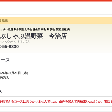
み放題
 食べ放題 飲み放題 女子会 誕生日 和食 鍋 宴会 個室 座敷 肉
ぶしゃぶ温野菜 今治店
ぶおんやさいいまばりてん
8-55-8830
コース
026年05月21日（木）
指定なし
ス
予約できるコースは見つかりませんでした。条件を変えて再検索いただくか、電話