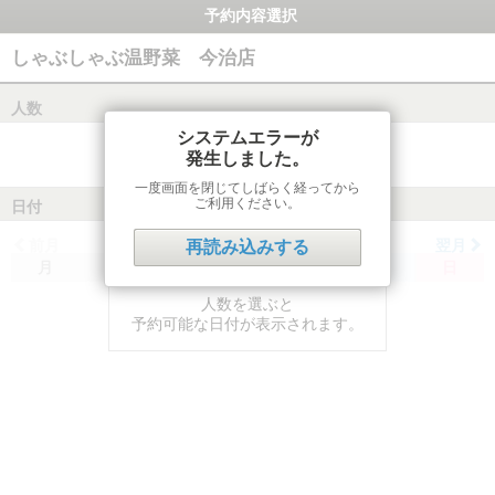
予約内容選択
しゃぶしゃぶ温野菜 今治店
人数
システムエラーが
発生しました。
一度画面を閉じてしばらく経ってから
ご利用ください。
日付
前月
翌月
再読み込みする
月
火
水
木
金
土
日
人数を選ぶと
予約可能な日付が表示されます。