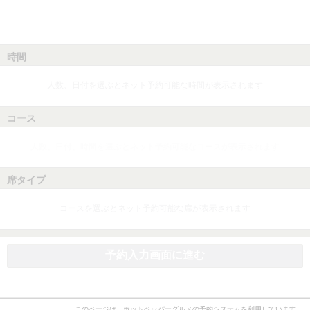
時間
人数、日付を選ぶとネット予約可能な時間が表示されます
コース
人数、日付、時間を選ぶとネット予約可能なコースが表示されます
席タイプ
コースを選ぶとネット予約可能な席が表示されます
予約入力画面に進む
このページは、ホットペッパーグルメの予約システムを利用しています。